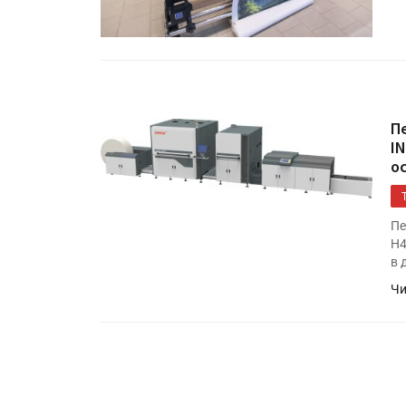
«Дубль В» расширяет ассо
фольги для горячего тисн
УФ-принтер Mimaki UJV20
запущен в компании «Ска
П
I
о
Пе
H4
в 
Чи