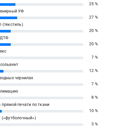
25 %
енирный УФ
27 %
 (текстиль)
20 %
 ДТФ
20 %
екс
7 %
сольвент
12 %
водных чернилах
7 %
блимацию
8 %
 прямой печати по ткани
10 %
 («футболочный»)
3 %