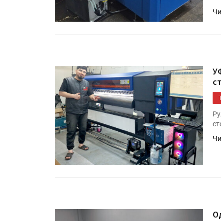
Чи
У
с
Ру
ст
Чи
О