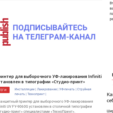
В
в
п
р
ринтер для выборочного УФ-лакирования Infiniti
становлен в типографии «Студио-принт»
Инсталляции |
Лакирование |
УФ-печать |
Струйная
ТЕГИ
Ка
печать |
Технопринт |
се
аншетный принтер для выборочного УФ-лакирования
finiti UV FY-9060G установлен в столичной типографии
Ши
тудио-принт» специалистами «ТехноПринт».