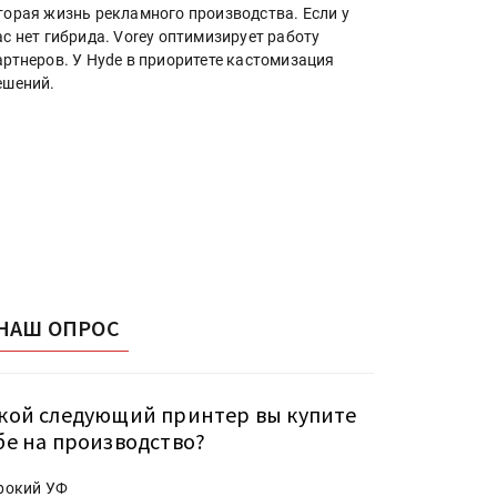
торая жизнь рекламного производства. Если у
ас нет гибрида. Vorey оптимизирует работу
артнеров. У Hyde в приоритете кастомизация
ешений.
НАШ ОПРОС
кой следующий принтер вы купите
бе на производство?
рокий УФ