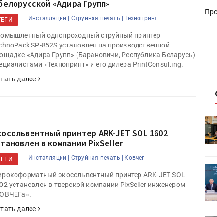
 белорусской «Адира Групп»
Про
Инсталляции |
Струйная печать |
Технопринт |
ТЕГИ
омышленный однопроходный струйный принтер
chnoPack SP-852S установлен на производственной
ощадке «Адира Групп» (Барановичи, Республика Беларусь)
ециалистами «Технопринт» и его дилера PrintConsulting.
тать далее
HeyGears анонсировала
УФ/3D-
полноцветный гибридный УФ/3D-
косольвентный принтер ARK-JET SOL 1602
принтер G1X
становлен в компании PixSeller
Инсталляции |
Струйная печать |
Ковчег |
ТЕГИ
ет
Росприроднадзор запускает
рокоформатный экосольвентный принтер ARK-JET SOL
«Калькулятор утилизации»
02 установлен в тверской компании PixSeller инженером
ОВЧЕГа».
тать далее