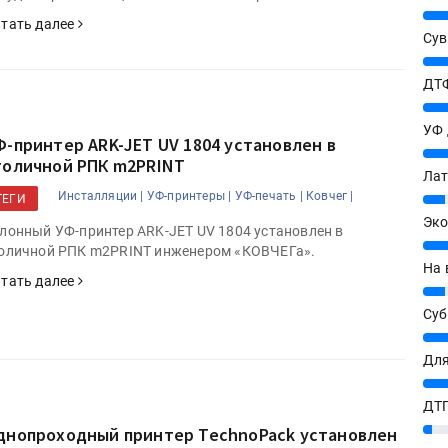
25%
тать далее
Сув
27%
ДТФ
20%
УФ
Ф-принтер ARK-JET UV 1804 установлен в
20%
толичной РПК m2PRINT
Лат
Инсталляции |
УФ-принтеры |
УФ-печать |
Ковчег |
7%
ТЕГИ
Эко
лонный УФ-принтер ARK-JET UV 1804 установлен в
12%
оличной РПК m2PRINT инженером «КОВЧЕГа».
На 
тать далее
7%
Су
8%
Для
10%
ДТГ
3%
днопроходный принтер TechnoPack установлен