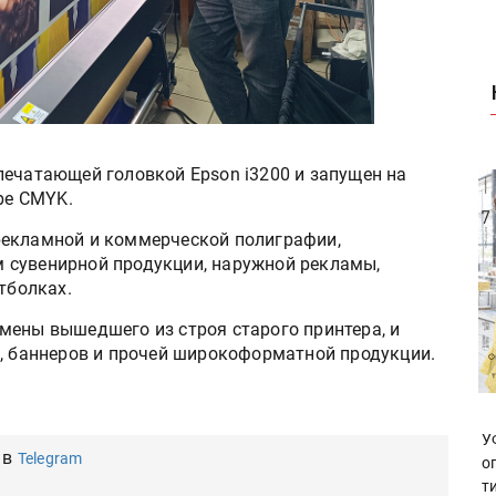
печатающей головкой Epson i3200 и запущен на
тре CMYK.
рекламной и коммерческой полиграфии,
 сувенирной продукции, наружной рекламы,
тболках.
мены вышедшего из строя старого принтера, и
в, баннеров и прочей широкоформатной продукции.
У
 в
Telegram
о
т