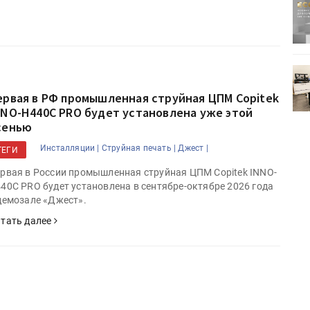
ртимент
«Дубль В» расширяет ассортимент
ения
фольги для горячего тиснения
0
УФ-принтер Mimaki UJV200
зитель»
запущен в компании «Сказитель»
ервая в РФ промышленная струйная ЦПМ Copitek
NNO-H440C PRO будет установлена уже этой
сенью
Инсталляции |
Струйная печать |
Джест |
ТЕГИ
рвая в России промышленная струйная ЦПМ Copitek INNO-
40C PRO будет установлена в сентябре-октябре 2026 года
демозале «Джест».
тать далее