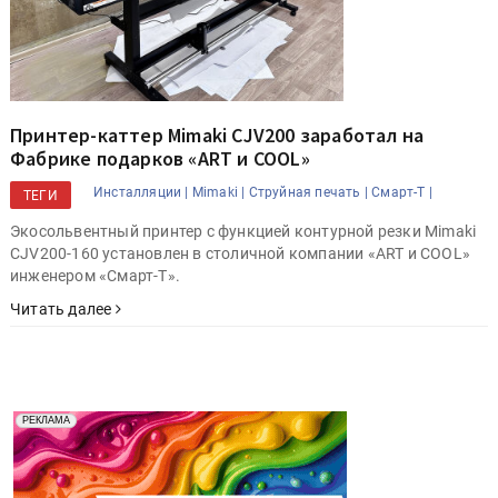
Принтер-каттер Mimaki CJV200 заработал на
Фабрике подарков «ART и COOL»
Инсталляции |
Mimaki |
Струйная печать |
Смарт-Т |
ТЕГИ
Экосольвентный принтер с функцией контурной резки Mimaki
CJV200-160 установлен в столичной компании «ART и COOL»
инженером «Смарт-Т».
Читать далее
Реклама. Рекламодатель ООО "Передовые Системы
РЕКЛАМА
Печати" erid: 2SDnjd2d4Qz