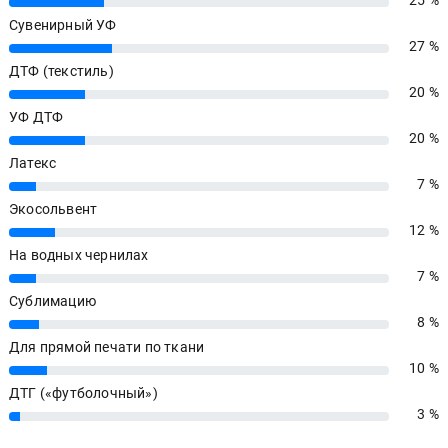
25 %
25%
Сувенирный УФ
27 %
27%
ДТФ (текстиль)
20 %
20%
УФ ДТФ
20 %
20%
Латекс
7 %
7%
Экосольвент
12 %
12%
На водных чернилах
7 %
7%
Сублимацию
8 %
8%
Для прямой печати по ткани
10 %
10%
ДТГ («футболочный»)
3 %
3%