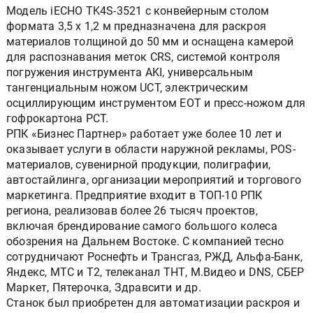
Модель iECHO TK4S-3521 с конвейерным столом
формата 3,5 х 1,2 м предназначена для раскроя
материалов толщиной до 50 мм и оснащена камерой
для распознавания меток CRS, системой контроля
погружения инструмента AKI, универсальным
тангенциальным ножом UCT, электрическим
осциллирующим инструментом EOT и пресс-ножом для
гофрокартона PCT.
РПК «Бизнес Партнер» работает уже более 10 лет и
оказывает услуги в области наружной рекламы, POS-
материалов, сувенирной продукции, полиграфии,
автостайлинга, организации мероприятий и торгового
маркетинга. Предприятие входит в ТОП-10 РПК
региона, реализовав более 26 тысяч проектов,
включая брендирование самого большого колеса
обозрения на Дальнем Востоке. С компанией тесно
сотрудничают Роснефть и Трансгаз, РЖД, Альфа-Банк,
Яндекс, МТС и Т2, телеканал ТНТ, М.Видео и DNS, СБЕР
Маркет, Пятерочка, Здравсити и др.
Станок был приобретен для автоматизации раскроя и