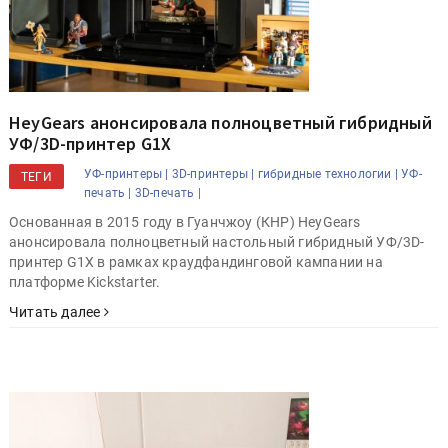
HeyGears анонсировала полноцветный гибридный
УФ/3D-принтер G1X
УФ-принтеры |
3D-принтеры |
гибридные технологии |
УФ-
ТЕГИ
печать |
3D-печать |
Основанная в 2015 году в Гуанчжоу (КНР) HeyGears
анонсировала полноцветный настольный гибридный УФ/3D-
принтер G1X в рамках краудфандинговой кампании на
платформе Kickstarter.
Читать далее