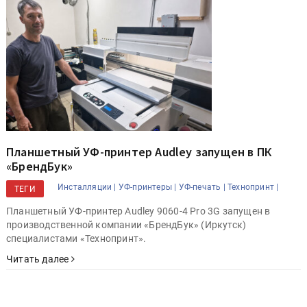
Планшетный УФ-принтер Audley запущен в ПК
«БрендБук»
Инсталляции |
УФ-принтеры |
УФ-печать |
Технопринт |
ТЕГИ
Планшетный УФ-принтер Audley 9060-4 Pro 3G запущен в
производственной компании «БрендБук» (Иркутск)
специалистами «Технопринт».
Читать далее