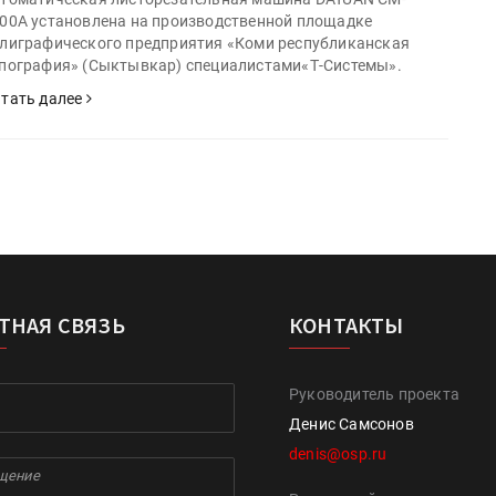
00A установлена на производственной площадке
лиграфического предприятия «Коми республиканская
пография» (Сыктывкар) специалистами«Т-Системы».
тать далее
ТНАЯ СВЯЗЬ
КОНТАКТЫ
Руководитель проекта
Денис Самсонов
denis@osp.ru