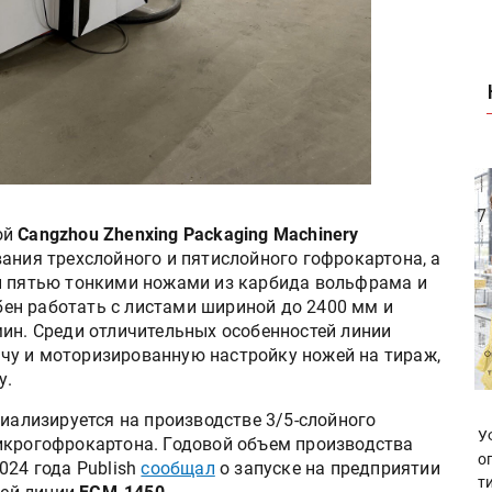
ой
Cangzhou Zhenxing Packaging Machinery
ания трехслойного и пятислойного гофрокартона, а
н пятью тонкими ножами из карбида вольфрама и
ен работать с листами шириной до 2400 мм и
мин. Среди отличительных особенностей линии
чу и моторизированную настройку ножей на тираж,
у.
циализируется на производстве 3/5-слойного
У
икрогофрокартона. Годовой объем производства
о
024 года Publish
сообщал
о запуске на предприятии
т