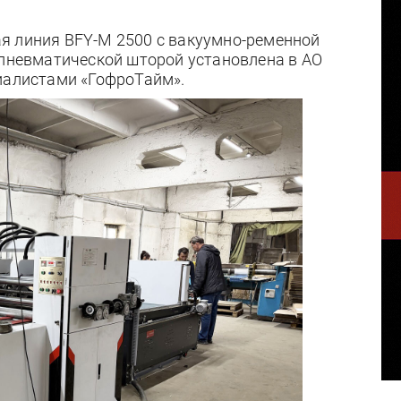
я линия BFY-M 2500 с вакуумно-ременной
 пневматической шторой установлена в АО
циалистами «ГофроТайм».