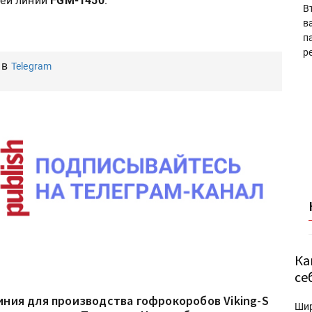
ей линии
FGM-1450
.
В
в
п
р
 в
Telegram
Ка
се
иния для производства гофрокоробов Viking-S
Ши