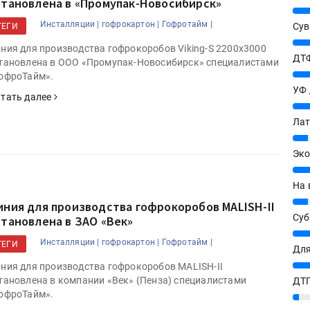
становлена в «Промупак-Новосибирск»
25%
Инсталляции |
гофрокартон |
Гофротайм |
Сув
ТЕГИ
27%
ния для производства гофрокоробов Viking-S 2200x3000
ДТФ
тановлена в ООО «Промупак-Новосибирск» специалистами
20%
офроТайм».
УФ
тать далее
20%
Лат
7%
Эко
12%
На 
7%
иния для производства гофрокоробов MALISH-II
Су
становлена в ЗАО «Век»
8%
Инсталляции |
гофрокартон |
Гофротайм |
ТЕГИ
Для
10%
ния для производства гофрокоробов MALISH-II
тановлена в компании «Век» (Пенза) специалистами
ДТГ
офроТайм».
3%