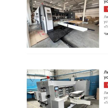
у
Ли
ус
«Г
Чи
Л
у
Ли
ус
«Г