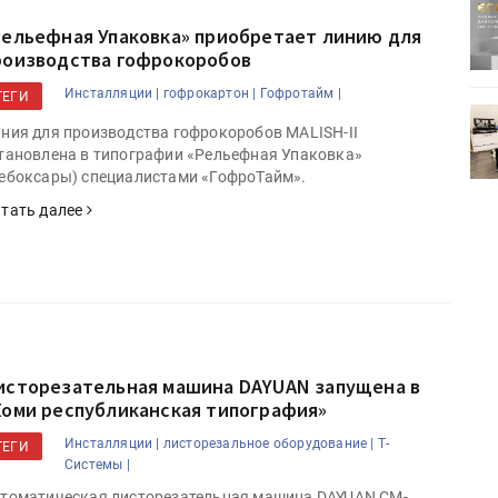
ртимент
«Дубль В» расширяет ассортимент
ения
фольги для горячего тиснения
Рельефная Упаковка» приобретает линию для
роизводства гофрокоробов
Инсталляции |
гофрокартон |
Гофротайм |
ТЕГИ
0
УФ-принтер Mimaki UJV200
ния для производства гофрокоробов MALISH-II
зитель»
запущен в компании «Сказитель»
тановлена в типографии «Рельефная Упаковка»
ебоксары) специалистами «ГофроТайм».
тать далее
исторезательная машина DAYUAN запущена в
Коми республиканская типография»
Инсталляции |
листорезальное оборудование |
Т-
ТЕГИ
Системы |
томатическая листорезательная машина DAYUAN CM-