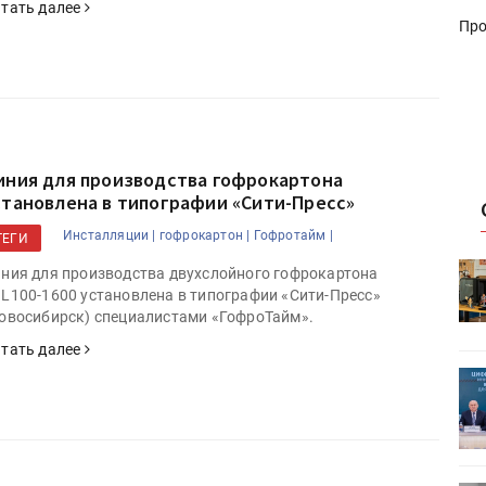
тать далее
Про
иния для производства гофрокартона
становлена в типографии «Cити-Пресс»
Инсталляции |
гофрокартон |
Гофротайм |
ТЕГИ
HeyGears анонсировала
ния для производства двухслойного гофрокартона
УФ/3D-
полноцветный гибридный УФ/3D-
L100-1600 установлена в типографии «Сити-Пресс»
принтер G1X
овосибирск) специалистами «ГофроТайм».
тать далее
ет
Росприроднадзор запускает
«Калькулятор утилизации»