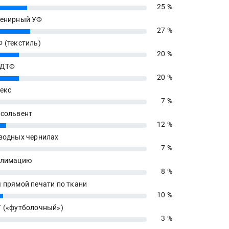
25 %
енирный УФ
27 %
 (текстиль)
20 %
 ДТФ
20 %
екс
7 %
сольвент
12 %
водных чернилах
7 %
блимацию
8 %
 прямой печати по ткани
10 %
 («футболочный»)
3 %