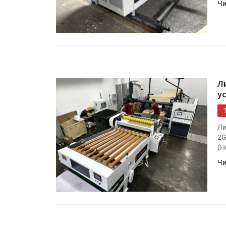
Чи
Л
у
HeyGears анонсировала
Ли
полноцветный гибридный 
2G
принтер G1X
(Н
Чи
Росприроднадзор запуска
«Калькулятор утилизации»