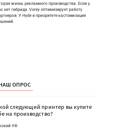
торая жизнь рекламного производства. Если у
ас нет гибрида. Vorey оптимизирует работу
артнеров. У Hyde в приоритете кастомизация
ешений.
НАШ ОПРОС
кой следующий принтер вы купите
бе на производство?
рокий УФ