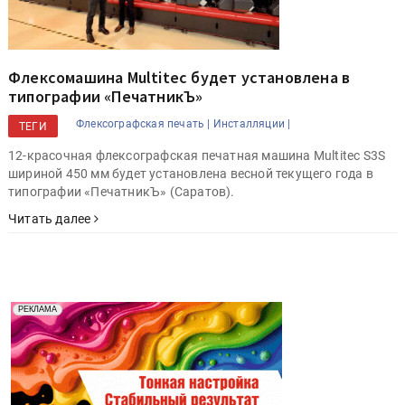
Флексомашина Multitec будет установлена в
типографии «ПечатникЪ»
Флексографская печать |
Инсталляции |
ТЕГИ
12-красочная флексографская печатная машина Multitec S3S
шириной 450 мм будет установлена весной текущего года в
типографии «ПечатникЪ» (Саратов).
Читать далее
Реклама. Рекламодатель ООО "Передовые Системы
РЕКЛАМА
Печати" erid: 2SDnjd2d4Qz