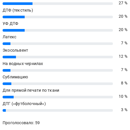
27 %
27%
ДТФ (текстиль)
20 %
20%
УФ ДТФ
20 %
20%
Латекс
7 %
7%
Экосольвент
12 %
12%
На водных чернилах
7 %
7%
Сублимацию
8 %
8%
Для прямой печати по ткани
10 %
10%
ДТГ («футболочный»)
3 %
3%
Проголосовало: 59