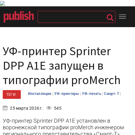
УФ-принтер Sprinter
DPP A1E запущен в
типографии proMerch
|
|
|
|
Инсталляции
УФ-принтеры
УФ-печать
Смарт-Т
ТЕГИ
25 марта 2026 г.
545
УФ-принтер Sprinter DPP A1E установлен в
воронежской типографии proMerch инженером
регионального представительства «Смарт-Т».