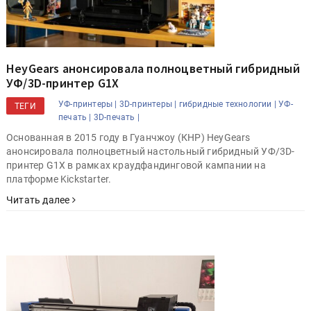
HeyGears анонсировала полноцветный гибридный
УФ/3D-принтер G1X
УФ-принтеры |
3D-принтеры |
гибридные технологии |
УФ-
ТЕГИ
печать |
3D-печать |
Основанная в 2015 году в Гуанчжоу (КНР) HeyGears
анонсировала полноцветный настольный гибридный УФ/3D-
принтер G1X в рамках краудфандинговой кампании на
платформе Kickstarter.
Читать далее