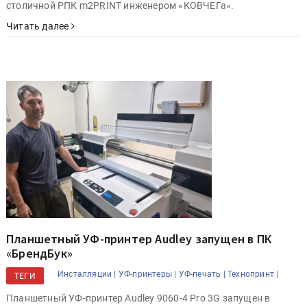
столичной РПК m2PRINT инженером «КОВЧЕГа».
Читать далее
Планшетный УФ-принтер Audley запущен в ПК
«БрендБук»
Инсталляции |
УФ-принтеры |
УФ-печать |
Технопринт |
ТЕГИ
Планшетный УФ-принтер Audley 9060-4 Pro 3G запущен в