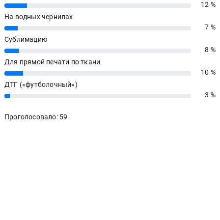
12 %
12%
На водных чернилах
7 %
7%
Сублимацию
8 %
8%
Для прямой печати по ткани
10 %
10%
ДТГ («футболочный»)
3 %
3%
Проголосовало: 59