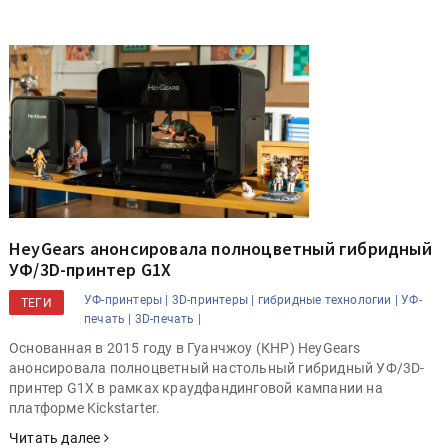
HeyGears анонсировала полноцветный гибридный
УФ/3D-принтер G1X
УФ-принтеры |
3D-принтеры |
гибридные технологии |
УФ-
ТЕГИ
печать |
3D-печать |
Основанная в 2015 году в Гуанчжоу (КНР) HeyGears
анонсировала полноцветный настольный гибридный УФ/3D-
принтер G1X в рамках краудфандинговой кампании на
платформе Kickstarter.
Читать далее