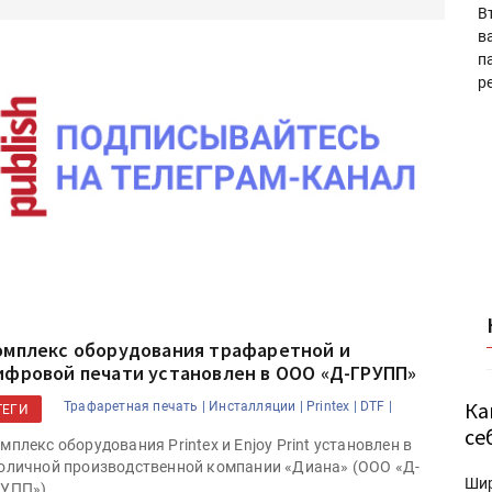
В
в
п
р
омплекс оборудования трафаретной и
ифровой печати установлен в ООО «Д-ГРУПП»
Ка
Трафаретная печать |
Инсталляции |
Printex |
DTF |
ТЕГИ
се
мплекс оборудования Printex и Enjoy Print установлен в
оличной производственной компании «Диана» (ООО «Д-
Ши
УПП»).