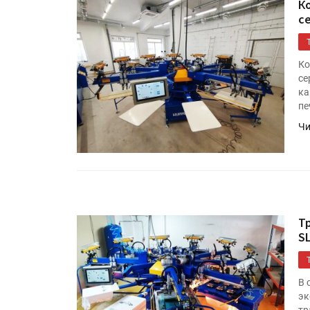
К
с
Ко
се
ка
пе
Чи
HeyGears анонсировала
полноцветный гибридный 
принтер G1X
Т
S
Росприроднадзор запуска
«Калькулятор утилизации»
В 
эк
тр