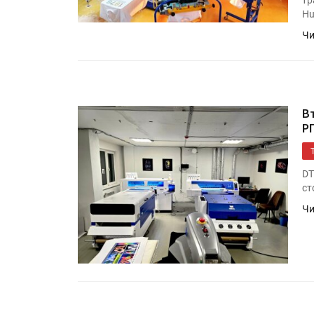
«Дубль В» расширяет ассо
Hu
фольги для горячего тисн
Чи
УФ-принтер Mimaki UJV20
запущен в компании «Ска
В
РП
DT
ст
Чи