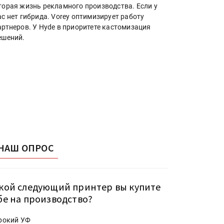
торая жизнь рекламного производства. Если у
ас нет гибрида. Vorey оптимизирует работу
артнеров. У Hyde в приоритете кастомизация
ешений.
НАШ ОПРОС
кой следующий принтер вы купите
бе на производство?
рокий УФ