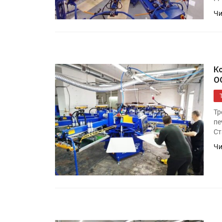
Чи
К
О
Тр
пе
Ст
Чи