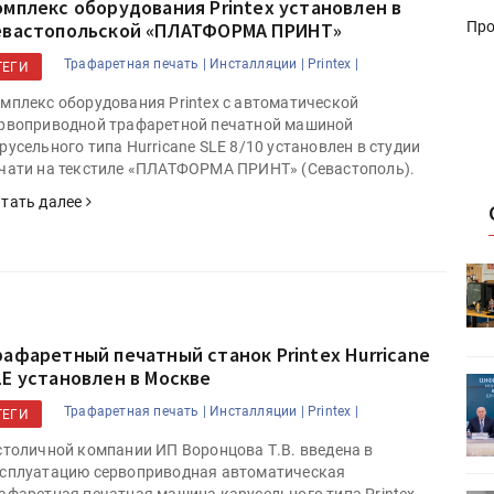
омплекс оборудования Printex установлен в
евастопольской «ПЛАТФОРМА ПРИНТ»
Про
Трафаретная печать |
Инсталляции |
Printex |
ТЕГИ
мплекс оборудования Printex c автоматической
рвоприводной трафаретной печатной машиной
русельного типа Hurricane SLE 8/10 установлен в студии
чати на текстиле «ПЛАТФОРМА ПРИНТ» (Севастополь).
тать далее
HeyGears анонсировала
УФ/3D-
полноцветный гибридный УФ/3D-
принтер G1X
рафаретный печатный станок Printex Hurricane
LE установлен в Москве
ет
Росприроднадзор запускает
«Калькулятор утилизации»
Трафаретная печать |
Инсталляции |
Printex |
ТЕГИ
столичной компании ИП Воронцова Т.В. введена в
сплуатацию сервоприводная автоматическая
афаретная печатная машина карусельного типа Printex