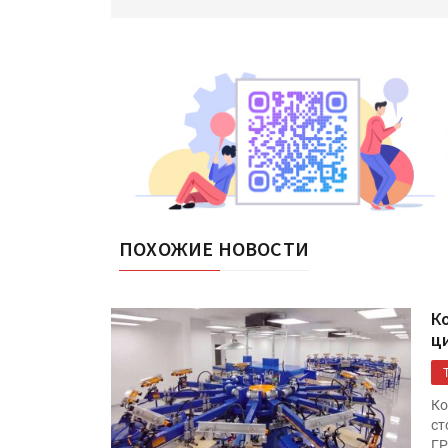
ПОХОЖИЕ НОВОСТИ
К
ц
Ко
ст
ГР