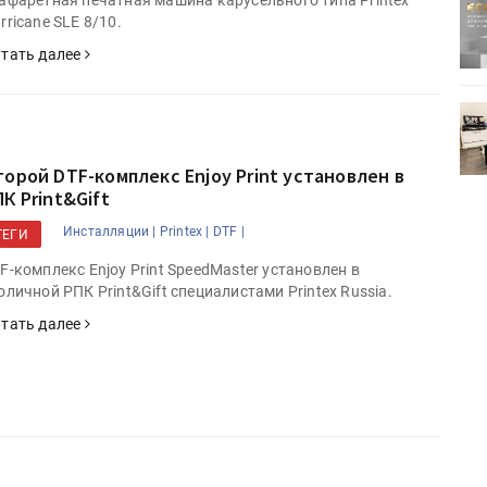
ртимент
«Дубль В» расширяет ассортимент
rricane SLE 8/10.
ения
фольги для горячего тиснения
тать далее
0
УФ-принтер Mimaki UJV200
зитель»
запущен в компании «Сказитель»
торой DTF-комплекс Enjoy Print установлен в
К Print&Gift
Инсталляции |
Printex |
DTF |
ТЕГИ
F-комплекс Enjoy Print SpeedMaster установлен в
оличной РПК Print&Gift специалистами Printex Russia.
тать далее