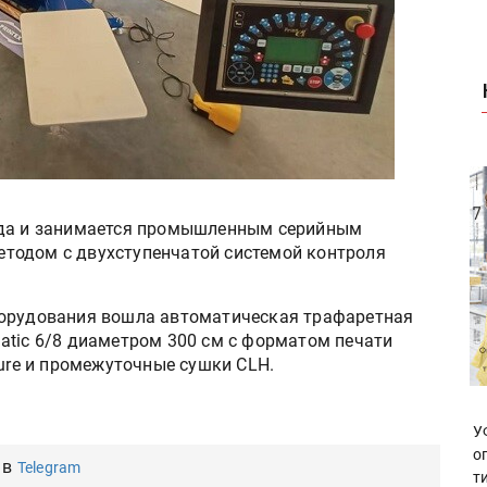
года и занимается промышленным серийным
тодом с двухступенчатой системой контроля
борудования вошла автоматическая трафаретная
atic 6/8 диаметром 300 см с форматом печати
cure и промежуточные сушки CLH.
У
о
 в
Telegram
т