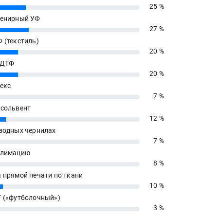
25 %
енирный УФ
27 %
 (текстиль)
20 %
 ДТФ
20 %
екс
7 %
сольвент
12 %
водных чернилах
7 %
блимацию
8 %
 прямой печати по ткани
10 %
 («футболочный»)
3 %