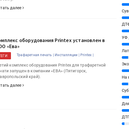
25%
тать далее
Сув
27%
ДТФ
20%
УФ
омплекс оборудования Printex установлен в
20%
ОО «Ева»
Лат
Трафаретная печать |
Инсталляции |
Printex |
ТЕГИ
7%
Эко
етий комплекс оборудования Printex для трафаретной
12%
чати запущен в компании «ЕВА» (Пятигорск,
авропольский край).
На 
7%
тать далее
Су
8%
Для
10%
ДТГ
3%