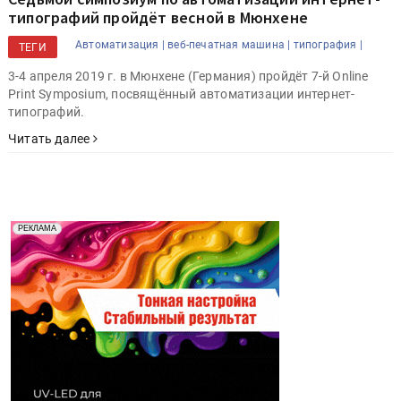
типографий пройдёт весной в Мюнхене
Автоматизация |
веб-печатная машина |
типография |
ТЕГИ
3-4 апреля 2019 г. в Мюнхене (Германия) пройдёт 7-й Online
Print Symposium, посвящённый автоматизации интернет-
типографий.
Читать далее
Реклама. Рекламодатель ООО "Передовые Системы
РЕКЛАМА
Печати" erid: 2SDnjd2d4Qz