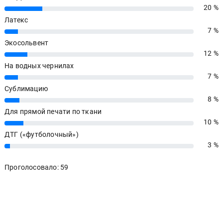
20 %
20%
Латекс
7 %
7%
Экосольвент
12 %
12%
На водных чернилах
7 %
7%
Сублимацию
8 %
8%
Для прямой печати по ткани
10 %
10%
ДТГ («футболочный»)
3 %
3%
Проголосовало: 59