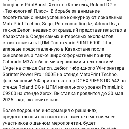
Imaging и PrintBoost, Xerox с «Копитек», Roland DG с
«Технологией Плюс». В борьбе за внимание
посетителей с ними успешно конкурируют локальные
MataPrint Techno, Saga, Printconsulting.kz, Admart.kz, а
также Zenon, недавно открывший представительство в
Казахстане. Среди самых интересных экспонатов
стоит отметить ЦПМ Canon varioPRINT 6000 Titan,
впервые представленную в Казахстане после
обновления, а также широкоформатный принтер
Colorado M3W с белыми чернилами и технологией
UVgel на стенде Canon, дебют гибридного УФ-принтера
Sprinter Power Pro 1800E на стенде MataPrint Techno,
флагманский УФ-принтер-каттер DGEXPRESS UG-642 на
стенде Roland DG и ЦПМ начального уровня PrimeLink
C9200 на стенде Xerox. Выставка продлится до 30 мая
2025 года, включительно.
Более подробная информация о решениях,
представленных на выставке вместе с мнением ее
участников о данном мероприятии, будет