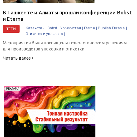
В Ташкенте и Алматы прошли конференции Bobst
и Eterna
Казахстан |
Bobst |
Узбекистан |
Eterna |
Publish Eurasia |
ТЕГИ
Этикетка и упаковка |
Мероприятия были посвящены технологическим решениям
для производства упаковки и этикетки
Читать далее
Реклама. Рекламодатель ООО "Передовые Системы
РЕКЛАМА
Печати" erid: 2SDnjd2d4Qz