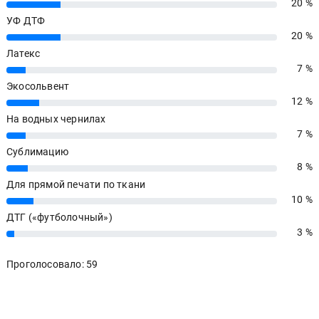
20 %
20%
УФ ДТФ
20 %
20%
Латекс
7 %
7%
Экосольвент
12 %
12%
На водных чернилах
7 %
7%
Сублимацию
8 %
8%
Для прямой печати по ткани
10 %
10%
ДТГ («футболочный»)
3 %
3%
Проголосовало: 59