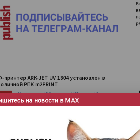
В
в
п
р
Ф-принтер ARK-JET UV 1804 установлен в
толичной РПК m2PRINT
Инсталляции |
УФ-принтеры |
УФ-печать |
Ковчег |
ТЕГИ
ишитесь на новости в МАХ
лонный УФ-принтер ARK-JET UV 1804 установлен в
оличной РПК m2PRINT инженером «КОВЧЕГа».
Ка
тать далее
се
Ши