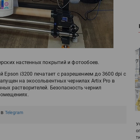
рских настенных покрытий и фотообоев.
й Epson i3200 печатает с разрешением до 3600 dpi с
апущен на экосольвентных чернилах Artix Pro в
чных растворителей. Безопасность чернил
помещениях.
 в
Telegram
У
о
т