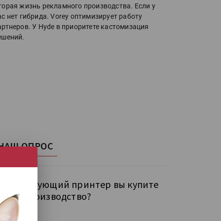
торая жизнь рекламного производства. Если у
ас нет гибрида. Vorey оптимизирует работу
артнеров. У Hyde в приоритете кастомизация
ешений.
НАШ ОПРОС
кой следующий принтер вы купите
бе на производство?
рокий УФ