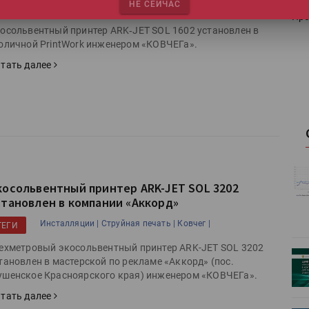
НЕ СЕЙЧАС
Инсталляции |
Струйная печать |
Ковчег |
ТЕГИ
Про
осольвентный принтер ARK‑JET SOL 1602 установлен в
оличной PrintWork инженером «КОВЧЕГа».
тать далее
истику об
Росстат опубликовал статистику об
косольвентный принтер ARK-JET SOL 3202
объёмах промышленного
становлен в компании «Аккорд»
первое
производства в стране за первое
полугодие 2026 года
Инсталляции |
Струйная печать |
Ковчег |
ТЕГИ
ехметровый экосольвентный принтер ARK-JET SOL 3202
 пройдет
Круглый стол на тему РОП пройдет
тановлен в мастерской по рекламе «Аккорд» (пос.
28 июля
шенское Красноярского края) инженером «КОВЧЕГа».
тать далее