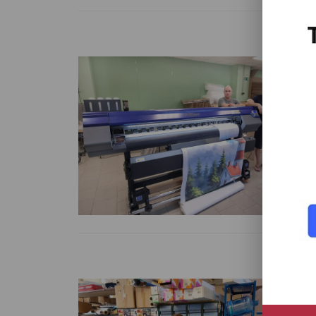
Э
у
Ши
16
«К
Чи
P
A