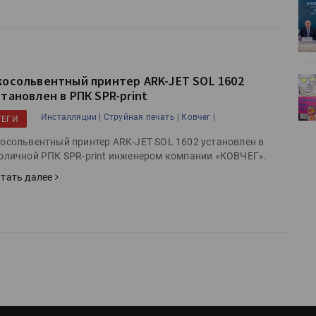
ет
Росприроднадзор запускает
«Калькулятор утилизации»
косольвентный принтер ARK-JET SOL 1602
деями,
IPSA 2026 приглашает за идеями,
становлен в РПК SPR-print
поставщиками и новыми
решениями для брендов
Инсталляции |
Струйная печать |
Ковчег |
ТЕГИ
осольвентный принтер ARK-JET SOL 1602 установлен в
оличной РПК SPR-print инженером компании «КОВЧЕГ».
тать далее