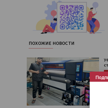
ПОХОЖИЕ НОВОСТИ
У
с
Подп
Ру
ст
Чи