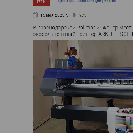
|
|
|
Принтеры
Инсталляции
Ковчег
ТЕГИ
15 мая 2025 г.
975
В краснодарской Polimar инженер мес
экосольвентный принтер ARK-JET SOL 