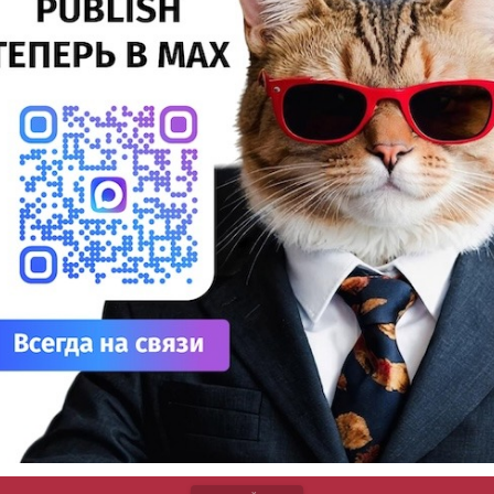
25%
Сув
27%
ДТФ
косольвентный принтер ARK-JET SOL 1602
20%
становлен в компании PixSeller
УФ
Инсталляции |
Струйная печать |
Ковчег |
ТЕГИ
20%
Лат
рокоформатный экосольвентный принтер ARK-JET SOL
02 установлен в тверской компании PixSeller инженером
7%
ОВЧЕГа».
Эко
12%
тать далее
На 
7%
Су
8%
Для
10%
rintWork приобретает экосольвентный принтер
ДТГ
RK‑JET SOL 1602
3%