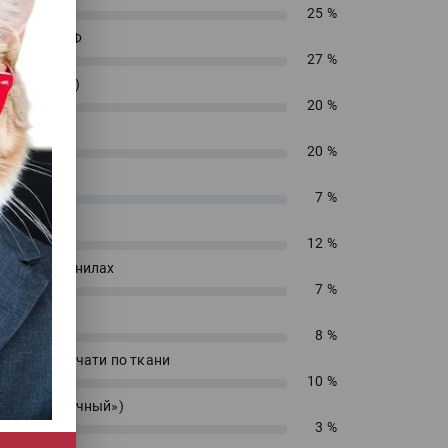
25 %
енирный УФ
27 %
 (текстиль)
20 %
 ДТФ
20 %
екс
7 %
сольвент
12 %
водных чернилах
7 %
блимацию
8 %
 прямой печати по ткани
10 %
 («футболочный»)
3 %