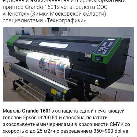
Рулонный экосольвентный широкоформатный
принтер Grando 1601s установлен в ООО
«Пенотех» (Химки Московской области)
специалистами «Технографики».
Модель
Grando 1601s
оснащена одной печатающей
головой Epson i3200-E1 и способна печатать
экосольвентными чернилами в красочности CMYK со
скоростью до 25 м2/ч с разрешением 360×900 dpi на