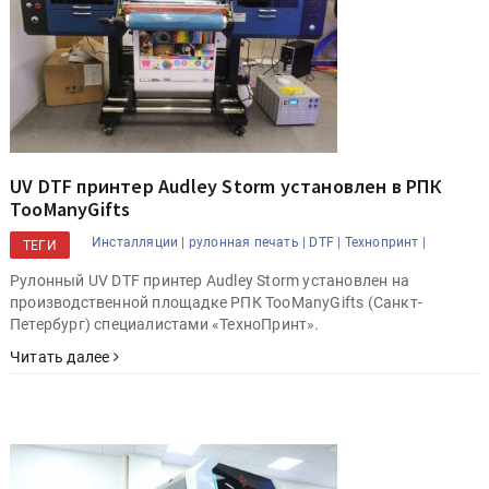
UV DTF принтер Audley Storm установлен в РПК
TooManyGifts
Инсталляции |
рулонная печать |
DTF |
Технопринт |
ТЕГИ
Рулонный UV DTF принтер Audley Storm установлен на
производственной площадке РПК TooManyGifts (Санкт-
Петербург) специалистами «ТехноПринт».
Читать далее