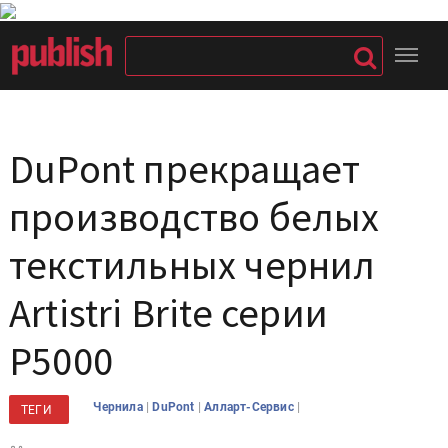
DuPont прекращает
производство белых
текстильных чернил
Artistri Brite серии
P5000
|
|
|
Чернила
DuPont
Алларт-Сервис
ТЕГИ