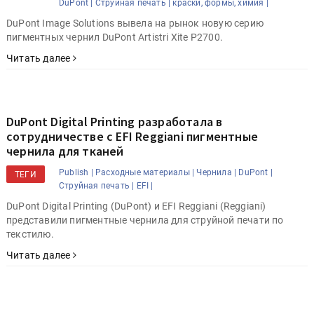
DuPont |
Струйная печать |
краски, формы, химия |
DuPont Image Solutions вывела на рынок новую серию
пигментных чернил DuPont Artistri Xite P2700.
Читать далее
DuPont Digital Printing разработала в
сотрудничестве с EFI Reggiani пигментные
чернила для тканей
Publish |
Расходные материалы |
Чернила |
DuPont |
ТЕГИ
Струйная печать |
EFI |
DuPont Digital Printing (DuPont) и EFI Reggiani (Reggiani)
представили пигментные чернила для струйной печати по
текстилю.
Читать далее