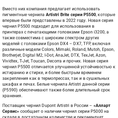
Вместо них компания предлагает использовать
пигментные чернила
Artistri Brite серии P5500
, которые
впервые были представлены в 2022 году. Новая серия
чернил P5500 подходит для использования в
принтерах с печатающими головками Epson i3200, а
также совместима с широким спектром других
моделей с головками Epson DX4 – DX7, TFP, включая
различные модели Colors, Mimaki, Roland, Mutoh, Epson,
Brotherjet, Digital M2, I-Dot, AnaJet, DTX, TexJet, Azon,
Vividtex, T-Jet, Toucan, Decorra и прочих. Новая серия
чернил P5500 отличается улучшенной устойчивостью к
истиранию и стирке, и более быстрым временем
закрепления как в термопрессах, так и в сушильных
шкафах и печах. Белые чернила Artistri данной серии
(P5590) обеспечивают также более длительный срок
хранения.
Поставщик чернил Dupont Artistri в России –
«Алларт
Сервис»
сообщает о наличии чернил серии P5000 на
складе в достаточном количестве и рекомендует