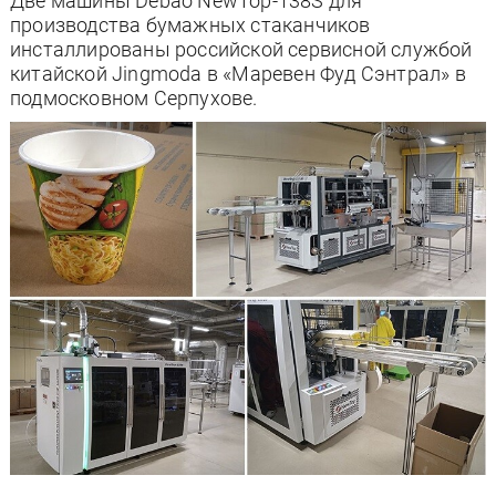
Две машины Debao NewTop-138S для
производства бумажных стаканчиков
инсталлированы российской сервисной службой
китайской Jingmoda в «Маревен Фуд Сэнтрал» в
подмосковном Серпухове.