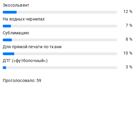
Экосольвент
12 %
12%
На водных чернилах
7 %
7%
Сублимацию
8 %
8%
Для прямой печати по ткани
10 %
10%
ДТГ («футболочный»)
3 %
3%
Проголосовало: 59