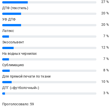
27 %
27%
ДТФ (текстиль)
20 %
20%
УФ ДТФ
20 %
20%
Латекс
7 %
7%
Экосольвент
12 %
12%
На водных чернилах
7 %
7%
Сублимацию
8 %
8%
Для прямой печати по ткани
10 %
10%
ДТГ («футболочный»)
3 %
3%
Проголосовало: 59