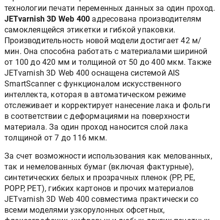
технологии печати переменных данных за один проход.
JETvarnish 3D Web 400
адресована производителям
самоклеящейся этикетки и гибкой упаковки.
Производительность новой модели достигает 42 м/
мин. Она способна работать с материалами шириной
от 100 до 420 мм и толщиной от 50 до 400 мкм. Также
JETvarnish 3D Web 400 оснащена системой AIS
SmartScanner с функционалом искусственного
интеллекта, которая в автоматическом режиме
отслеживает и корректирует нанесение лака и фольги
в соответствии с деформациями на поверхности
материала. За один проход наносится слой лака
толщиной от 7 до 116 мкм.
За счет возможности использования как мелованных,
так и немелованных бумаг (включая фактурные),
синтетических белых и прозрачных пленок (PP, PE,
POPP, PET), гибких картонов и прочих материалов
JETvarnish 3D Web 400 совместима практически со
всеми моделями узкорулонных офсетных,