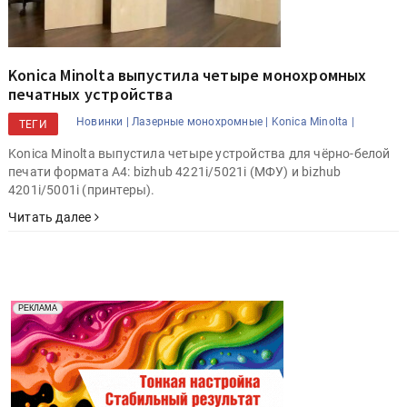
Konica Minolta выпустила четыре монохромных
печатных устройства
Новинки |
Лазерные монохромные |
Konica Minolta |
ТЕГИ
Konica Minolta выпустила четыре устройства для чёрно-белой
печати формата A4: bizhub 4221i/5021i (МФУ) и bizhub
4201i/5001i (принтеры).
Читать далее
Реклама. Рекламодатель ООО "Передовые Системы
РЕКЛАМА
Печати" erid: 2SDnjd2d4Qz