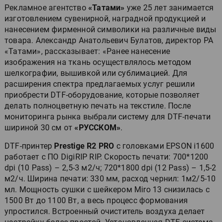
Рекламное агентство
«Татами»
уже 25 лет занимается
изготовлением сувенирной, наградной продукцией и
нанесением фирменной символики на различные виды
товара. Александр Анатольевич Булатов, директор РА
«Татами», рассказывает: «Ранее нанесение
изображения на ткань осуществлялось методом
шелкографии, вышивкой или сублимацией. Для
расширения спектра предлагаемых услуг решили
приобрести DTF-оборудование, которые позволяет
делать полноцветную печать на текстиле. После
мониторинга рынка выбрали систему для DTF-печати
шириной 30 см от
«РУССКОМ»
.
DTF-принтер
Prestige R2 PRO
с головками EPSON i1600
работает с ПО DigiRIP RIP. Скорость печати: 700*1200
dpi (10 Pass) – 2,5-3 м2/ч; 720*1800 dpi (12 Pass) – 1,5-2
м2/ч. Ширина печати: 330 мм, расход чернил: 1м2/5-10
мл. Мощность сушки с шейкером Miro 13 снизилась с
1500 Вт до 1100 Вт, а весь процесс формования
упростился. Встроенный очиститель воздуха делает