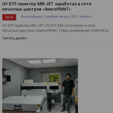
UV DTF-принтер ARK-JET заработал в сети
печатных центров «АмегаPRINT»
Инсталляции |
Струйная печать |
DTF |
Ковчег |
ТЕГИ
UV DTF-принтер ARK-JET UV DTF 604 установлен в сети
печатных центров «АмегаPRINT» (Уфа) инженером «КОВЧЕГа».
Читать далее