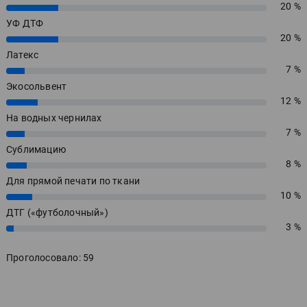
20 %
20%
УФ ДТФ
20 %
20%
Латекс
7 %
7%
Экосольвент
12 %
12%
На водных чернилах
7 %
7%
Сублимацию
8 %
8%
Для прямой печати по ткани
10 %
10%
ДТГ («футболочный»)
3 %
3%
Проголосовало: 59