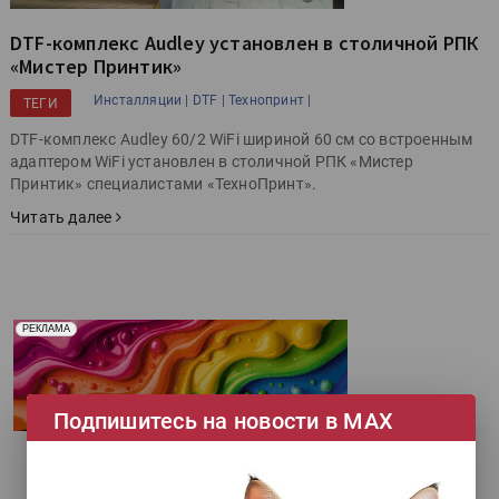
DTF-комплекс Audley установлен в столичной РПК
«Мистер Принтик»
Инсталляции |
DTF |
Технопринт |
ТЕГИ
DTF-комплекс Audley 60/2 WiFi шириной 60 см со встроенным
адаптером WiFi установлен в столичной РПК «Мистер
Принтик» специалистами «ТехноПринт».
Читать далее
Реклама. Рекламодатель ООО "Передовые Системы
РЕКЛАМА
Печати" erid: 2SDnjd2d4Qz
Подпишитесь на новости в МАХ