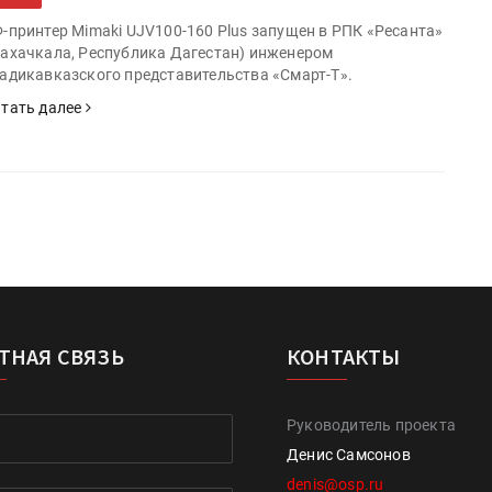
-принтер Mimaki UJV100-160 Plus запущен в РПК «Ресанта»
ахачкала, Республика Дагестан) инженером
адикавказского представительства «Смарт-Т».
тать далее
ТНАЯ СВЯЗЬ
КОНТАКТЫ
Руководитель проекта
Денис Самсонов
denis@osp.ru