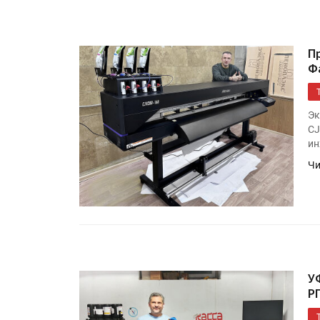
IPSA 2026 приглашает за и
поставщиками и новыми
решениями для брендов
П
Ф
Kairos выпускает станцию
смешения красок Ada Colo
Эк
CJ
ин
Чи
У
Р