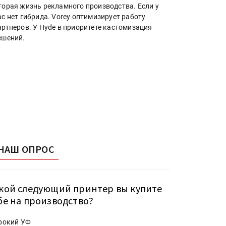
торая жизнь рекламного производства. Если у
ас нет гибрида. Vorey оптимизирует работу
артнеров. У Hyde в приоритете кастомизация
ешений.
НАШ ОПРОС
кой следующий принтер вы купите
бе на производство?
рокий УФ