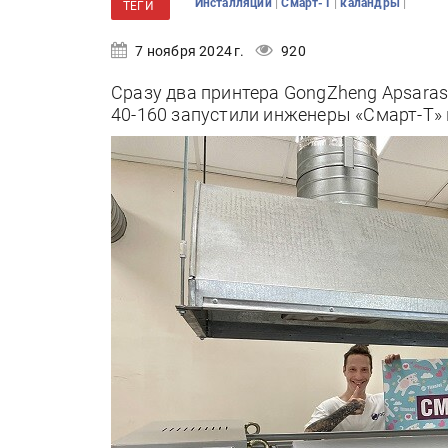
|
|
|
Инсталляции
Смарт-Т
каландры
ТЕГИ
7 ноября 2024 г.
920
Сразу два принтера GongZheng Apsaras
40-160 запустили инженеры «Смарт-Т»