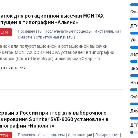
25%
Сув
танок для ротационной высечки MONTAX
27%
апущен в типографии «Альянс»
ДТФ
Послепечать |
Послепечатные процессы |
Инсталляции |
ТЕГИ
20%
Смарт-Т |
Этикеточная печать |
УФ
анок для полуротационной и ротационной высечки
20%
икеток MONTAX DC370-NOVA установлен в типографии
Лат
льянс» (Санкт-Петербург) инженером «Смарт-Т».
7%
тать далее
Эко
12%
На 
7%
Су
8%
Для
ервый в России принтер для выборочного
10%
акирования Sprinter SVE-9060 установлен в
ипографии «Ипполит»
ДТГ
3%
Послепечатные процессы |
Инсталляции |
Лакирование |
ТЕГИ