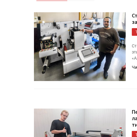
С
з
Ст
эт
«А
Чи
П
л
т