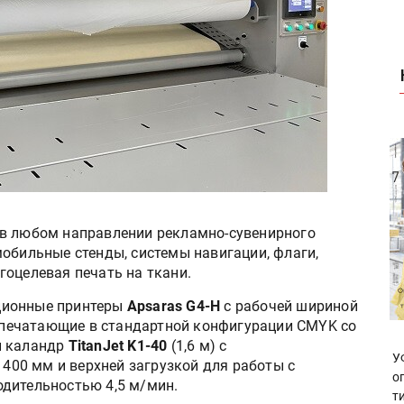
 в любом направлении рекламно-сувенирного
обильные стенды, системы навигации, флаги,
гоцелевая печать на ткани.
ционные принтеры
Apsaras G4-H
с рабочей шириной
, печатающие в стандартной конфигурации CMYK со
й каландр
TitanJet K1-40
(1,6 м) с
У
00 мм и верхней загрузкой для работы с
о
дительностью 4,5 м/мин.
т