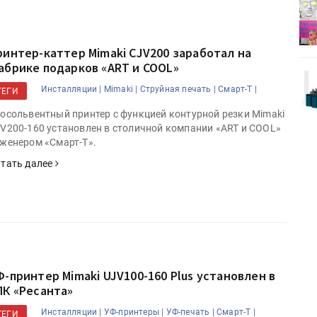
деями,
IPSA 2026 приглашает за идеями,
поставщиками и новыми
решениями для брендов
ринтер-каттер Mimaki CJV200 заработал на
абрике подарков «ART и COOL»
Kairos выпускает станцию
Инсталляции |
Mimaki |
Струйная печать |
Смарт-Т |
r Lava
смешения красок Ada Color Lava
ТЕГИ
осольвентный принтер с функцией контурной резки Mimaki
V200-160 установлен в столичной компании «ART и COOL»
женером «Смарт-Т».
тать далее
Ф-принтер Mimaki UJV100-160 Plus установлен в
ПК «Ресанта»
Инсталляции |
УФ-принтеры |
УФ-печать |
Смарт-Т |
ТЕГИ