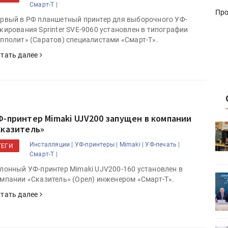
Смарт-Т |
Про
рвый в РФ планшетный принтер для выборочного УФ-
кирования Sprinter SVE-9060 установлен в типографии
пполит» (Саратов) специалистами «Смарт-Т».
тать далее
Ф-принтер Mimaki UJV200 запущен в компании
HeyGears анонсировала
Сказитель»
УФ/3D-
полноцветный гибридный УФ/3D-
Инсталляции |
УФ-принтеры |
Mimaki |
УФ-печать |
ТЕГИ
принтер G1X
Смарт-Т |
лонный УФ-принтер Mimaki UJV200-160 установлен в
ет
Росприроднадзор запускает
мпании «Сказитель» (Орел) инженером «Смарт-Т».
«Калькулятор утилизации»
тать далее