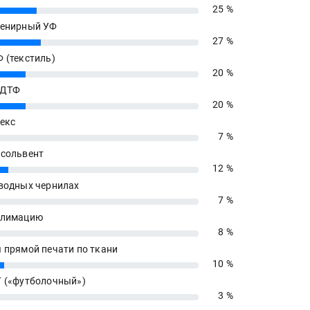
25 %
енирный УФ
27 %
 (текстиль)
20 %
 ДТФ
20 %
екс
7 %
сольвент
12 %
водных чернилах
7 %
блимацию
8 %
 прямой печати по ткани
10 %
 («футболочный»)
3 %