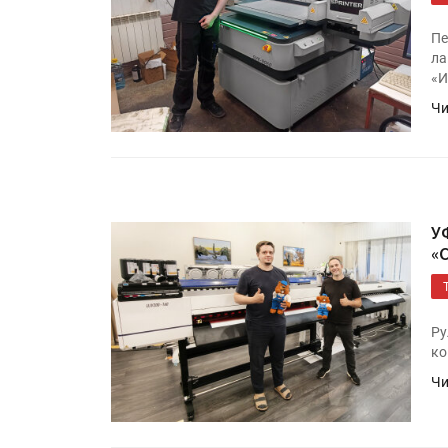
Пе
ла
«И
Чи
У
HeyGears анонсировала
«
полноцветный гибридный 
принтер G1X
Ру
Росприроднадзор запуска
ко
«Калькулятор утилизации»
Чи