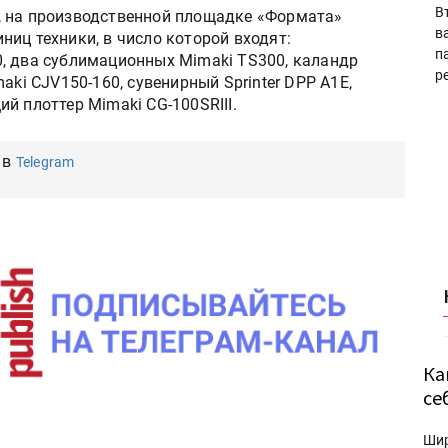
В
, на производственной площадке «Формата»
в
ниц техники, в число которой входят:
п
, два сублимационных Mimaki TS300, каландр
р
aki CJV150-160, сувенирный Sprinter DPP A1E,
й плоттер Mimaki CG-100SRIII.
 в
Telegram
Ка
се
Ши