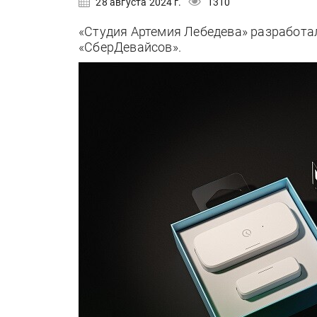
28 августа 2024 г.
1310
«Студия Артемия Лебедева» разработа
«СберДевайсов».