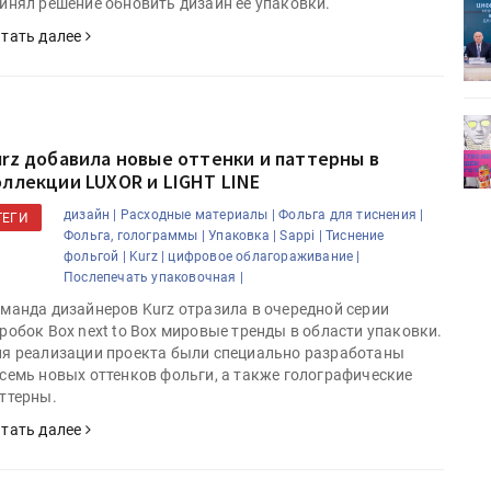
инял решение обновить дизайн ее упаковки.
ет
Росприроднадзор запускает
«Калькулятор утилизации»
тать далее
деями,
IPSA 2026 приглашает за идеями,
поставщиками и новыми
urz добавила новые оттенки и паттерны в
решениями для брендов
оллекции LUXOR и LIGHT LINE
дизайн |
Расходные материалы |
Фольга для тиснения |
ТЕГИ
Фольга, голограммы |
Упаковка |
Sappi |
Тиснение
фольгой |
Kurz |
цифровое облагораживание |
Послепечать упаковочная |
манда дизайнеров Kurz отразила в очередной серии
робок Box next to Box мировые тренды в области упаковки.
я реализации проекта были специально разработаны
семь новых оттенков фольги, а также голографические
ттерны.
тать далее