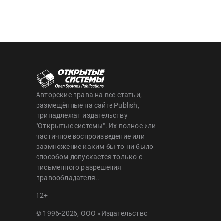
Авторские права на все статьи,
размещённые на сайте Publish,
принадлежат издательству
"Открытые системы". Их полное или
частичное воспроизведение или
размножение каким бы то ни было
способом допускается только с
письменного разрешения
правообладателя..
12+
© 1996-2026, ООО «Издательство