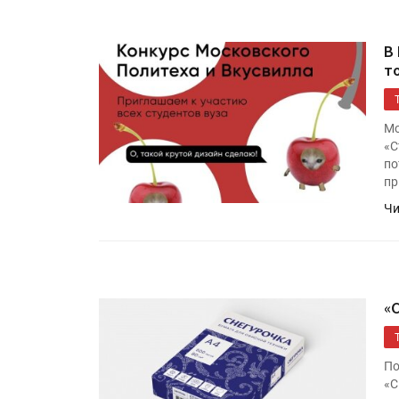
В
т
Мо
«С
по
пр
Чи
Росстат опубликовал стат
объёмах промышленного
производства в стране за 
полугодие 2026 года
«
Круглый стол на тему РОП
28 июля
По
«С