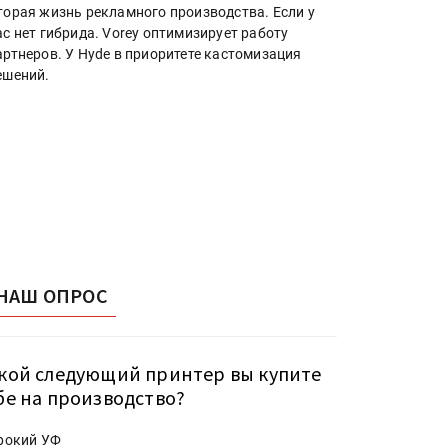
торая жизнь рекламного производства. Если у
ас нет гибрида. Vorey оптимизирует работу
артнеров. У Hyde в приоритете кастомизация
ешений.
НАШ ОПРОС
кой следующий принтер вы купите
бе на производство?
рокий УФ