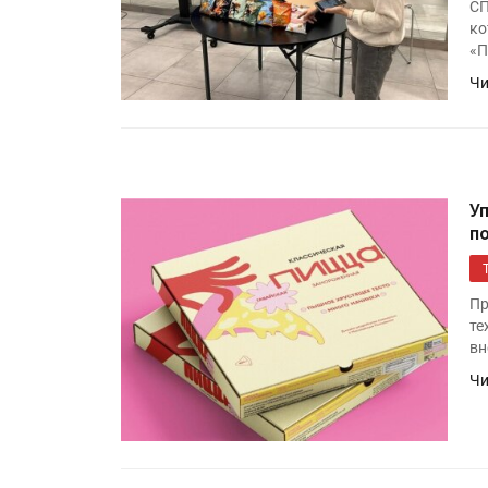
СП
ко
«П
Чи
У
п
Пр
те
вн
Чи