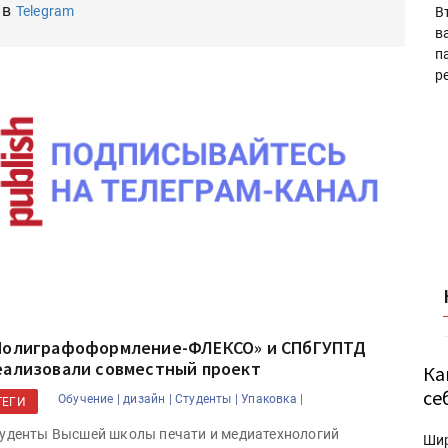
 в
Telegram
В
в
п
р
Полиграфоформление-ФЛЕКСО» и СПбГУПТД
еализовали совместный проект
Ка
се
Обучение |
дизайн |
Студенты |
Упаковка |
ТЕГИ
уденты Высшей школы печати и медиатехнологий
Ши