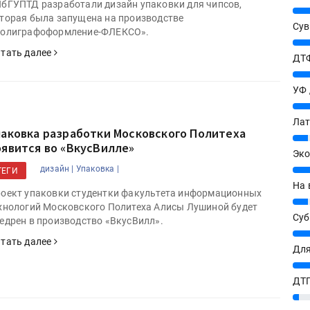
бГУПТД разработали дизайн упаковки для чипсов,
25%
торая была запущена на производстве
Сув
олиграфоформление-ФЛЕКСО».
27%
тать далее
ДТФ
20%
УФ
20%
Лат
паковка разработки Московского Политеха
7%
оявится во «ВкусВилле»
Эко
12%
дизайн |
Упаковка |
ТЕГИ
На 
оект упаковки студентки факультета информационных
7%
хнологий Московского Политеха Алисы Лушиной будет
Су
едрен в производство «ВкусВилл».
8%
тать далее
Для
10%
ДТГ
3%