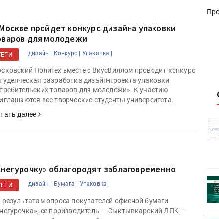
Про
 Москве пройдет конкурс дизайна упаковки
оваров для молодежи
дизайн |
Конкурс |
Упаковка |
ТЕГИ
сковский Политех вместе с ВкусВиллом проводит конкурс
туденческая разработка дизайн-проекта упаковки
требительских товаров для молодёжи». К участию
иглашаются все творческие студенты университета.
тать далее
истику об
Росстат опубликовал статистику об
объёмах промышленного
первое
производства в стране за первое
полугодие 2026 года
Снегурочку» облагородят заблаговременно
 пройдет
Круглый стол на тему РОП пройдет
дизайн |
Бумага |
Упаковка |
ТЕГИ
28 июля
 результатам опроса покупателей офисной бумаги
негурочка», ее производитель — Сыктывкарский ЛПК —