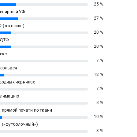
25 %
енирный УФ
27 %
 (текстиль)
20 %
 ДТФ
20 %
екс
7 %
сольвент
12 %
водных чернилах
7 %
блимацию
8 %
 прямой печати по ткани
10 %
 («футболочный»)
3 %