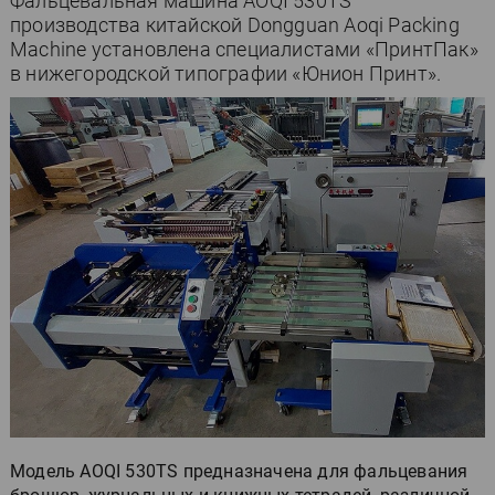
Фальцевальная машина AOQI 530TS
производства китайской Dongguan Aoqi Packing
Machine установлена специалистами «ПринтПак»
в нижегородской типографии «Юнион Принт».
Модель AOQI 530TS предназначена для фальцевания