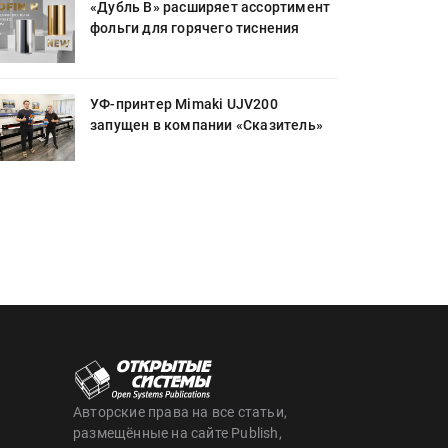
«Дубль В» расширяет ассортимент
фольги для горячего тиснения
УФ-принтер Mimaki UJV200
запущен в компании «Сказитель»
Авторские права на все статьи,
размещённые на сайте Publish,