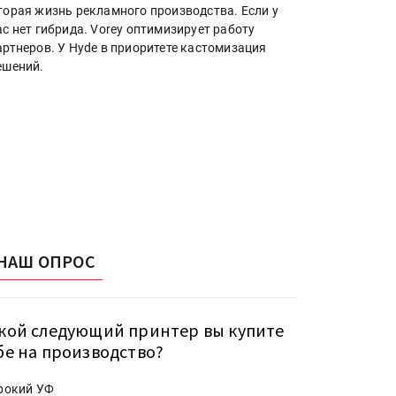
торая жизнь рекламного производства. Если у
ас нет гибрида. Vorey оптимизирует работу
артнеров. У Hyde в приоритете кастомизация
ешений.
НАШ ОПРОС
кой следующий принтер вы купите
бе на производство?
рокий УФ