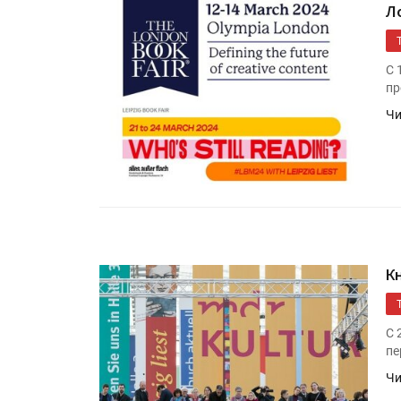
Л
С 
пр
Чи
К
С 
пе
Чи