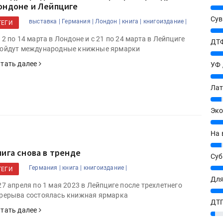
ондоне и Лейпциге
25%
Сув
выставка |
Германия |
Лондон |
книга |
книгоиздание |
ТЕГИ
27%
12 по 14 марта в Лондоне и с 21 по 24 марта в Лейпциге
ДТФ
ойдут международные книжные ярмарки
20%
тать далее
УФ
20%
Лат
7%
Эко
12%
На 
7%
нига снова в тренде
Су
8%
Германия |
книга |
книгоиздание |
ТЕГИ
Для
27 апреля по 1 мая 2023 в Лейпциге после трехлетнего
10%
рерыва состоялась книжная ярмарка
ДТГ
тать далее
3%