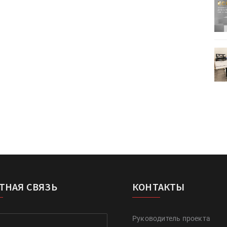
ртимент
«Дубль В» расширяет ассортимент
ения
фольги для горячего тиснения
0
УФ-принтер Mimaki UJV200
зитель»
запущен в компании «Сказитель»
ТНАЯ СВЯЗЬ
КОНТАКТЫ
Руководитель проекта