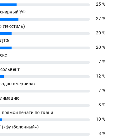
25 %
енирный УФ
27 %
 (текстиль)
20 %
 ДТФ
20 %
екс
7 %
сольвент
12 %
водных чернилах
7 %
блимацию
8 %
 прямой печати по ткани
10 %
 («футболочный»)
3 %