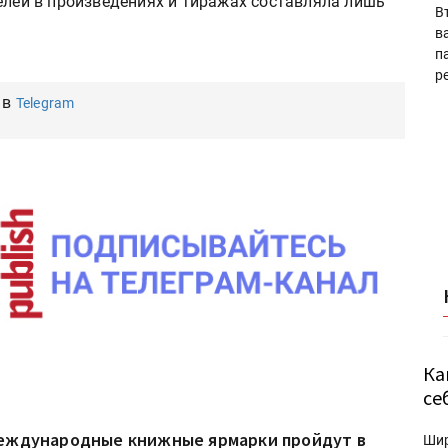
елей в произведениях и тиражах составляла лишь
В
в
п
р
 в
Telegram
Ка
се
еждународные книжные ярмарки пройдут в
Ши