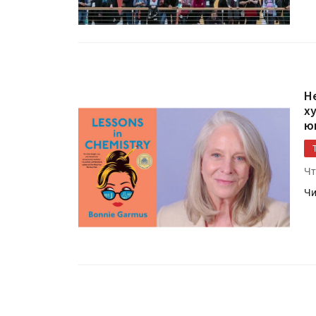
Н
х
ю
Чт
HeyGears анонсировала
полноцветный гибридный 
Чи
принтер G1X
Росприроднадзор запуска
«Калькулятор утилизации»