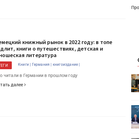
Про
емецкий книжный рынок в 2022 году: в топе
удлит, книги о путешествиях, детская и
ношеская литература
Книги |
Германия |
книгоиздание |
ТЕГИ
о читали в Германии в прошлом году
HeyGears анонсировала
УФ/3D-
полноцветный гибридный УФ/3D-
тать далее
принтер G1X
ет
Росприроднадзор запускает
«Калькулятор утилизации»