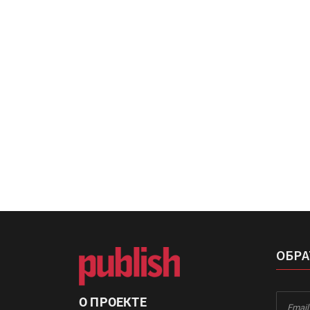
«Дубль В» расширяет ассо
фольги для горячего тисн
УФ-принтер Mimaki UJV20
запущен в компании «Ска
ОБРА
О ПРОЕКТЕ