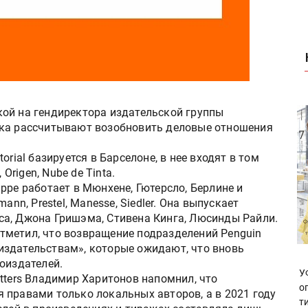
ой на гендиректора издательской группы
нка рассчитывают возобновить деловые отношения
rial базируется в Барселоне, в нее входят в том
Origen, Nube de Tinta.
ppe работает в Мюнхене, Гютерсло, Берлине и
ann, Prestel, Manesse, Siedler. Она выпускает
а, Джона Гришэма, Стивена Кинга, Люсинды Райли.
тметил, что возвращение подразделений Penguin
издательствам», которые ожидают, что вновь
оиздателей.
У
tters Владимир Харитонов напомнил, что
о
 правами только локальных авторов, а в 2021 году
т