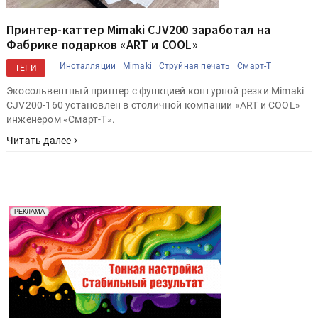
Принтер-каттер Mimaki CJV200 заработал на
Фабрике подарков «ART и COOL»
Инсталляции |
Mimaki |
Струйная печать |
Смарт-Т |
ТЕГИ
Экосольвентный принтер с функцией контурной резки Mimaki
CJV200-160 установлен в столичной компании «ART и COOL»
инженером «Смарт-Т».
Читать далее
Реклама. Рекламодатель ООО "Передовые Системы
РЕКЛАМА
Печати" erid: 2SDnjd2d4Qz