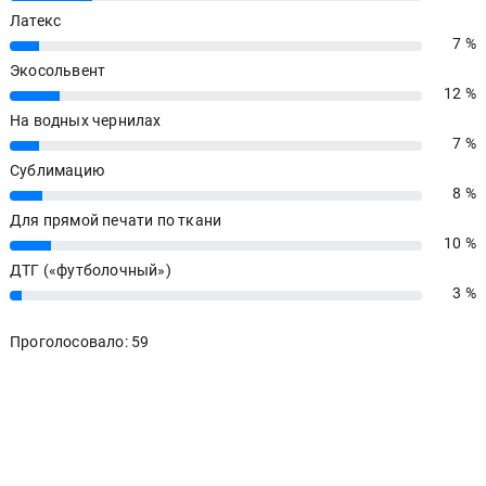
Латекс
7 %
7%
Экосольвент
12 %
12%
На водных чернилах
7 %
7%
Сублимацию
8 %
8%
Для прямой печати по ткани
10 %
10%
ДТГ («футболочный»)
3 %
3%
Проголосовало: 59