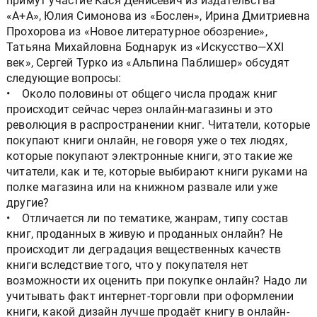
примут участие Кася Денисевич из издательства
«А+А», Юлия Симонова из «Бослен», Ирина Дмитриевна
Прохорова из «Новое литературное обозрение»,
Татьяна Михайловна Боднарук из «Искусство—XXI
век», Сергей Турко из «Альпина Паблишер» обсудят
следующие вопросы:
• Около половины от общего числа продаж книг
происходит сейчас через онлайн-магазины и это
революция в распространении книг. Читатели, которые
покупают книги онлайн, не говоря уже о тех людях,
которые покупают электронные книги, это такие же
читатели, как и те, которые выбирают книги руками на
полке магазина или на книжном развале или уже
другие?
• Отличается ли по тематике, жанрам, типу состав
книг, проданных в живую и проданных онлайн? Не
происходит ли деградация вещественных качеств
книги вследствие того, что у покупателя нет
возможности их оценить при покупке онлайн? Надо ли
учитывать факт интернет-торговли при оформлении
книги, какой дизайн лучше продаёт книгу в онлайн-