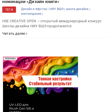
номинации «Дизайн книги»
Дизайн и вёрстка |
НИУ ВШЭ |
школа дизайна |
ТЕГИ
книгоиздание |
HSE CREATIVE OPEN — открытый международный конкурс
Школы дизайна НИУ ВШЭ продолжается.
Читать далее
Реклама. Рекламодатель ООО "Передовые Системы
РЕКЛАМА
Печати" erid: 2SDnjd2d4Qz