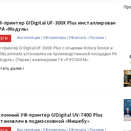
Про
Ф-принтер G!Digital UF-300X Plus инсталлирован
 РА «Модуль»
Инсталляции |
УФ-принтеры |
УФ-печать |
Русском |
ТЕГИ
-принтер G!Digital UF-300X Plus с опциями Rotary Device и
ll&Laminate установлен на производственной площадке РА
одуль» (Пермь) инженерами ГК «РУССКОМ».
тать далее
HeyGears анонсировала
УФ/3D-
полноцветный гибридный УФ/3D-
принтер G1X
ет
Росприроднадзор запускает
«Калькулятор утилизации»
улонный УФ-принтер G!Digital UV-740D Plus
становлен в подмосковной «Мишебу»
Инсталляции |
УФ-принтеры |
УФ-печать |
Русском |
ТЕГИ