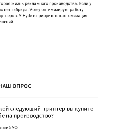
торая жизнь рекламного производства. Если у
ас нет гибрида. Vorey оптимизирует работу
артнеров. У Hyde в приоритете кастомизация
ешений.
НАШ ОПРОС
кой следующий принтер вы купите
бе на производство?
рокий УФ