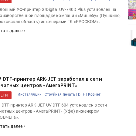
деями,
IPSA 2026 приглашает за идеями,
поставщиками и новыми
лонный УФ-принтер G!Digital UV-740D Plus установлен на
решениями для брендов
оизводственной площадке компании «Мишебу» (Пушкино,
сковская область) инженерами ГК «РУССКОМ».
тать далее
Kairos выпускает станцию
r Lava
смешения красок Ada Color Lava
V DTF-принтер ARK-JET заработал в сети
ечатных центров «АмегаPRINT»
Инсталляции |
Струйная печать |
DTF |
Ковчег |
ТЕГИ
 DTF-принтер ARK-JET UV DTF 604 установлен в сети
чатных центров «АмегаPRINT» (Уфа) инженером
ОВЧЕГа».
тать далее