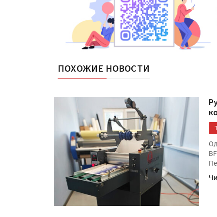
ПОХОЖИЕ НОВОСТИ
Р
к
Од
BF
Пе
Чи