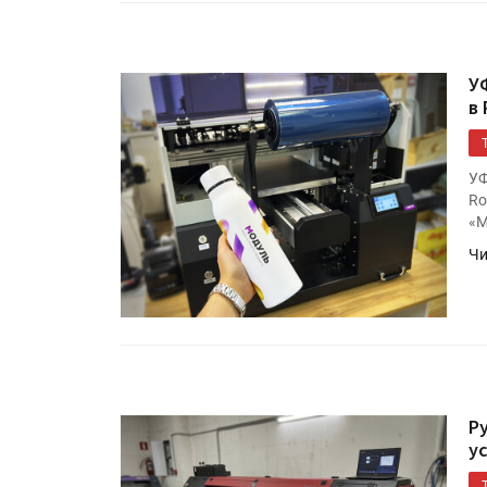
У
в
УФ
Ro
«М
Чи
HeyGears анонсировала
полноцветный гибридный 
принтер G1X
Росприроднадзор запуска
«Калькулятор утилизации»
Р
у