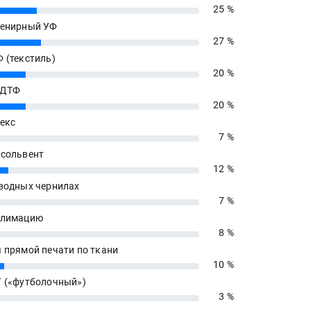
25 %
енирный УФ
27 %
 (текстиль)
20 %
 ДТФ
20 %
екс
7 %
сольвент
12 %
водных чернилах
7 %
блимацию
8 %
 прямой печати по ткани
10 %
 («футболочный»)
3 %