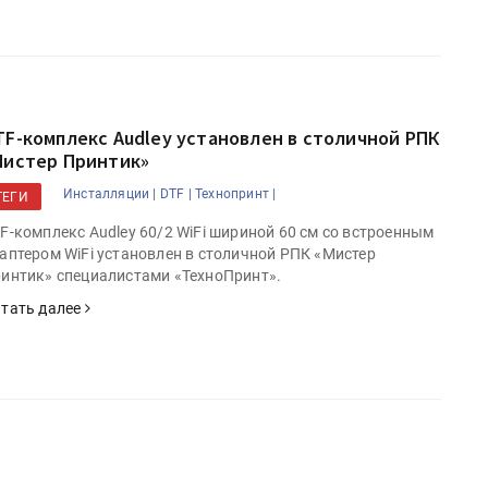
TF-комплекс Audley установлен в столичной РПК
Мистер Принтик»
Инсталляции |
DTF |
Технопринт |
ТЕГИ
F-комплекс Audley 60/2 WiFi шириной 60 см со встроенным
аптером WiFi установлен в столичной РПК «Мистер
интик» специалистами «ТехноПринт».
тать далее