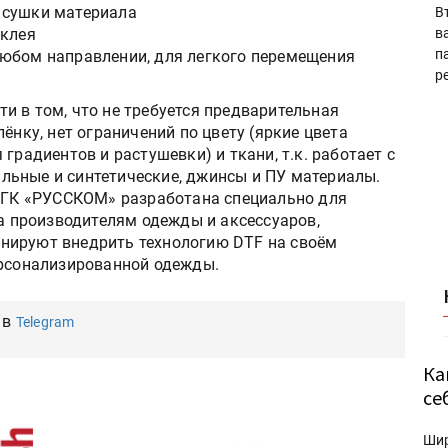
 сушки материала
В
 клея
в
п
любом направлении, для легкого перемещения
р
и в том, что не требуется предварительная
ёнку, нет ограничений по цвету (яркие цвета
градиентов и растушевки) и ткани, т.к. работает с
льные и синтетические, джинсы и ПУ материалы.
т ГК «РУССКОМ» разработана специально для
на производителям одежды и аксессуаров,
нируют внедрить технологию DTF на своём
ерсонализированной одежды.
 в
Telegram
Ка
се
Ши