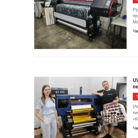
IPSA 2026 приглашает за и
поставщиками и новыми
Ру
решениями для брендов
пр
Мо
Чи
Kairos выпускает станцию
смешения красок Ada Colo
U
п
UV
пе
«К
Чи