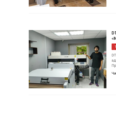
D
«
DT
ад
Пр
Чи