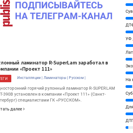
25%
Сув
27%
ДТФ
20%
УФ
20%
Лат
7%
улонный ламинатор R-SuperLam заработал в
Эко
омпании «Проект 111»
12%
Инсталляции |
Ламинаторы |
Русском |
ТЕГИ
На 
7%
носторонний горячий рулонный ламинатор R-SUPERLAM
Су
T-390B установлен в компании «Проект 111» (Санкт-
8%
тербург) специалистами ГК «РУССКОМ».
Для
тать далее
10%
ДТГ
3%