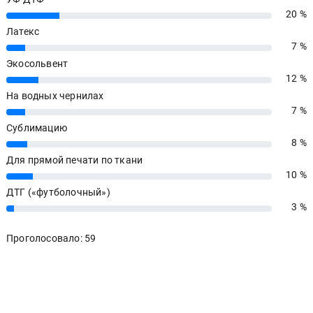
20 %
20%
Латекс
7 %
7%
Экосольвент
12 %
12%
На водных чернилах
7 %
7%
Сублимацию
8 %
8%
Для прямой печати по ткани
10 %
10%
ДТГ («футболочный»)
3 %
3%
Проголосовало: 59