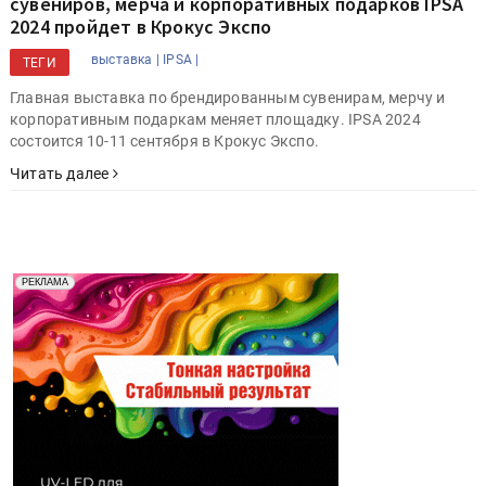
сувениров, мерча и корпоративных подарков IPSA
2024 пройдет в Крокус Экспо
выставка |
IPSA |
ТЕГИ
Главная выставка по брендированным сувенирам, мерчу и
корпоративным подаркам меняет площадку. IPSA 2024
состоится 10-11 сентября в Крокус Экспо.
Читать далее
Реклама. Рекламодатель ООО "Передовые Системы
РЕКЛАМА
Печати" erid: 2SDnjd2d4Qz