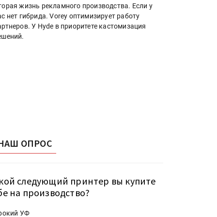
торая жизнь рекламного производства. Если у
ас нет гибрида. Vorey оптимизирует работу
артнеров. У Hyde в приоритете кастомизация
ешений.
НАШ ОПРОС
кой следующий принтер вы купите
бе на производство?
рокий УФ