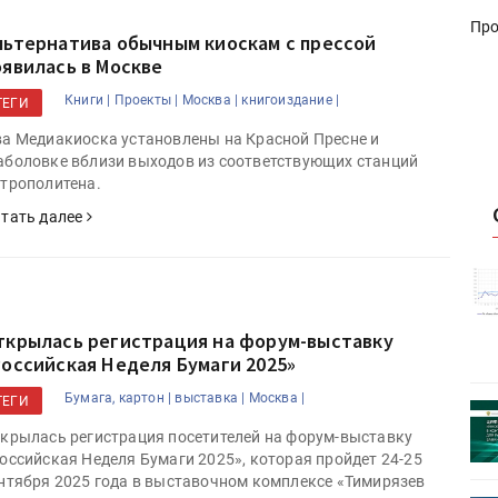
Про
льтернатива обычным киоскам с прессой
оявилась в Москве
Книги |
Проекты |
Москва |
книгоиздание |
ТЕГИ
а Медиакиоска установлены на Красной Пресне и
боловке вблизи выходов из соответствующих станций
трополитена.
тать далее
истику об
Росстат опубликовал статистику об
объёмах промышленного
первое
производства в стране за первое
ткрылась регистрация на форум-выставку
полугодие 2026 года
Российская Неделя Бумаги 2025»
Бумага, картон |
выставка |
Москва |
ТЕГИ
 пройдет
Круглый стол на тему РОП пройдет
28 июля
крылась регистрация посетителей на форум-выставку
оссийская Неделя Бумаги 2025», которая пройдет 24-25
нтября 2025 года в выставочном комплексе «Тимирязев