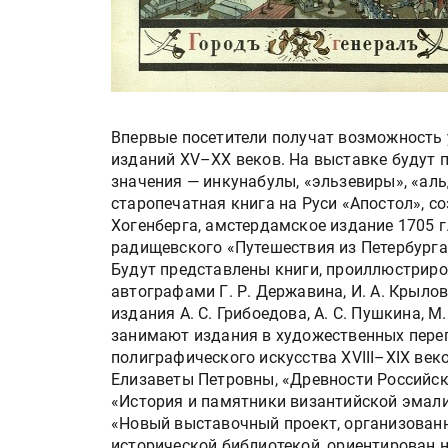
Впервые посетители получат возможность 
изданий XV–ХХ веков. На выставке будут
значения — инкунабулы, «эльзевиры», «ал
старопечатная книга на Руси «Апостол», соз
Хогенберга, амстердамское издание 1705 г
радищевского «Путешествия из Петербурга 
Будут представлены книги, проиллюстрир
автографами Г. Р. Державина, И. А. Крылова
издания А. С. Грибоедова, А. С. Пушкина, 
занимают издания в художественных переп
полиграфического искусства XVIII–XIX ве
Елизаветы Петровны, «Древности Российско
«История и памятники византийской эмали
«Новый выставочный проект, организован
исторической библиотекой, ориентирован н