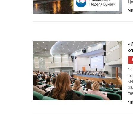
Це
Росприроднадзор запуска
«Калькулятор утилизации»
Чи
IPSA 2026 приглашает за и
поставщиками и новыми
«
решениями для брендов
о
10
то
«И
за
те
Чи