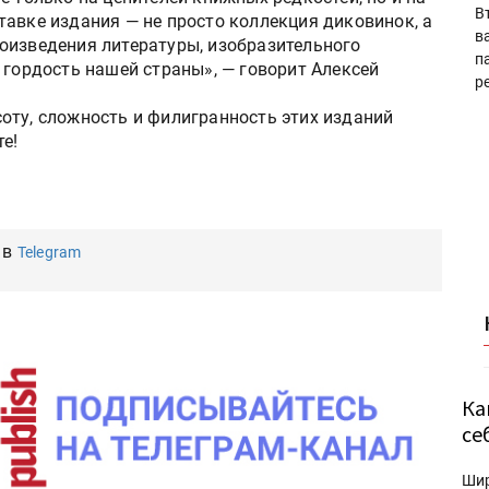
В
тавке издания — не просто коллекция диковинок, а
в
оизведения литературы, изобразительного
п
 гордость нашей страны», — говорит Алексей
р
оту, сложность и филигранность этих изданий
е!
 в
Telegram
Ка
се
Ши