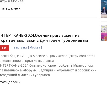
нтр» в Москве.
ет
Росприроднадзор запускает
«Калькулятор утилизации»
тать далее
деями,
IPSA 2026 приглашает за идеями,
поставщиками и новыми
ИНТЕРТКАНЬ-2024.Осень» приглашает на
решениями для брендов
ткрытие выставки с Дмитрием Губерниевым
выставка |
Москва |
ТЕГИ
 сентября, в 12:00, в Москве в ЦВК «Экспоцентр» состоится
ржественное открытие выставки
НТЕРТКАНЬ-2024.Осень», которое пройдет в Мраморном
ле павильона «Форум». Ведущий – журналист и российский
леведущий Дмитрий Губерниев.
тать далее