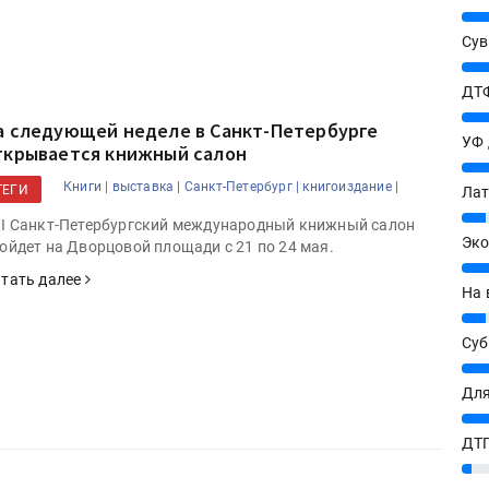
25%
Сув
27%
ДТФ
20%
а следующей неделе в Санкт-Петербурге
УФ
ткрывается книжный салон
20%
Книги |
выставка |
Санкт-Петербург |
книгоиздание |
ТЕГИ
Лат
7%
I Санкт-Петербургский международный книжный салон
Эко
ойдет на Дворцовой площади с 21 по 24 мая.
12%
тать далее
На 
7%
Су
ишитесь на новости в МАХ
8%
Для
10%
НЕ СЕЙЧАС
ДТГ
3%