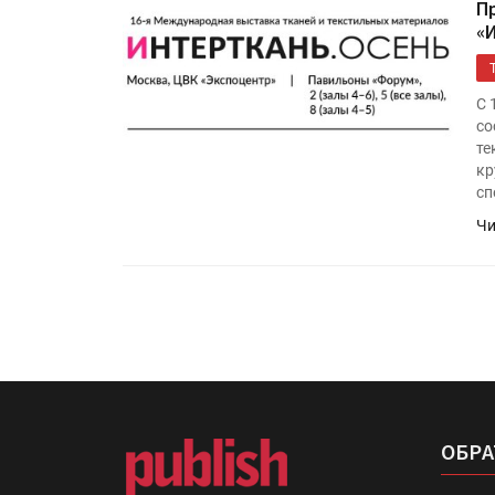
П
«
С 
со
те
кр
сп
Чи
ОБРА