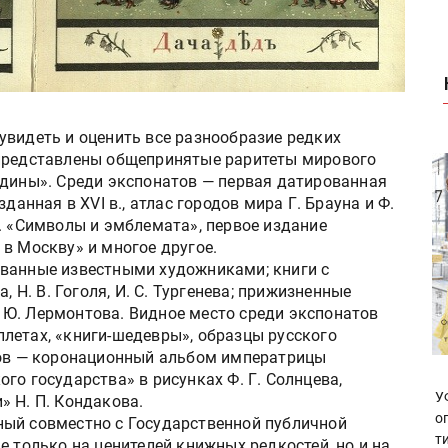
увидеть и оценить все разнообразие редких
 представлены общепринятые раритеты мирового
ьдины». Среди экспонатов — первая датированная
данная в XVI в., атлас городов мира Г. Брауна и Ф.
. «Символы и эмблемата», первое издание
в Москву» и многое другое.
ованные известными художниками; книги с
, Н. В. Гоголя, И. С. Тургенева; прижизненные
М. Ю. Лермонтова. Видное место среди экспонатов
летах, «книги-шедевры», образцы русского
ков — коронационный альбом императрицы
го государства» в рисунках Ф. Г. Солнцева,
У
» Н. П. Кондакова.
о
ный совместно с Государственной публичной
т
е только на ценителей книжных редкостей, но и на