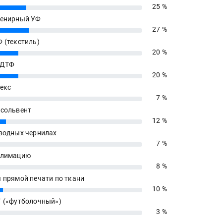
25 %
енирный УФ
27 %
 (текстиль)
20 %
 ДТФ
20 %
екс
7 %
сольвент
12 %
водных чернилах
7 %
блимацию
8 %
 прямой печати по ткани
10 %
 («футболочный»)
3 %