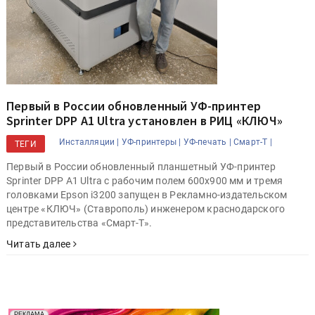
Первый в России обновленный УФ-принтер
Sprinter DPP A1 Ultra установлен в РИЦ «КЛЮЧ»
Инсталляции |
УФ-принтеры |
УФ-печать |
Смарт-Т |
ТЕГИ
Первый в России обновленный планшетный УФ-принтер
Sprinter DPP A1 Ultra с рабочим полем 600х900 мм и тремя
головками Epson i3200 запущен в Рекламно-издательском
центре «КЛЮЧ» (Ставрополь) инженером краснодарского
представительства «Смарт-Т».
Читать далее
Реклама. Рекламодатель ООО "Передовые Системы
РЕКЛАМА