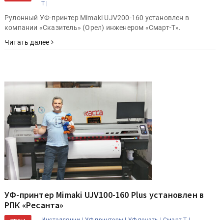
Т |
Рулонный УФ-принтер Mimaki UJV200-160 установлен в
компании «Сказитель» (Орел) инженером «Смарт-Т».
Читать далее
УФ-принтер Mimaki UJV100-160 Plus установлен в
РПК «Ресанта»
Инсталляции |
УФ-принтеры |
УФ-печать |
Смарт-Т |