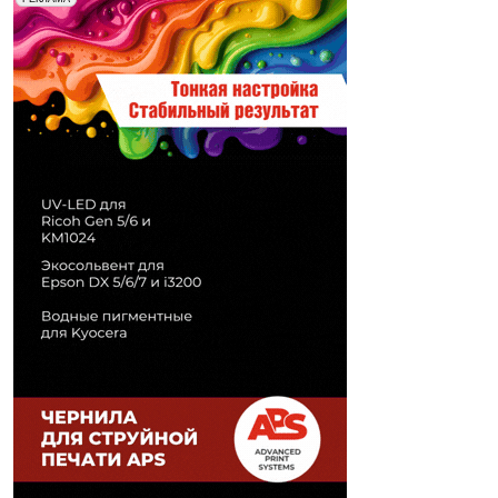
Печати" erid: 2SDnjd2d4Qz