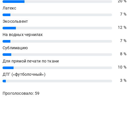
20 %
20%
Латекс
7 %
7%
Экосольвент
12 %
12%
На водных чернилах
7 %
7%
Сублимацию
8 %
8%
Для прямой печати по ткани
10 %
10%
ДТГ («футболочный»)
3 %
3%
Проголосовало: 59