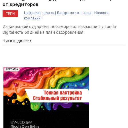
от кредиторов
Цифровая печать |
Банкротство |
Landa |
Новости
ТЕГИ
компаний |
Израильский суд временно заморозил взыскания: у Landa
Digital есть 60 дней на план оздоровления
Читать далее
Реклама. Рекламодатель ООО "Передовые Системы
РЕКЛАМА
Печати" erid: 2SDnjd2d4Qz