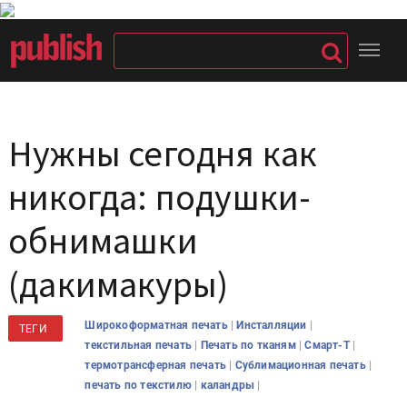
Нужны сегодня как
никогда: подушки-
обнимашки
(дакимакуры)
|
|
Широкоформатная печать
Инсталляции
ТЕГИ
|
|
|
текстильная печать
Печать по тканям
Смарт-Т
|
|
термотрансферная печать
Сублимационная печать
|
|
печать по текстилю
каландры