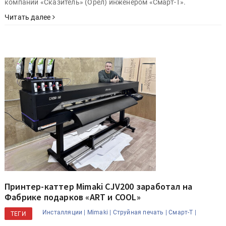
компании «Сказитель» (Орел) инженером «Смарт-Т».
Читать далее
Принтер-каттер Mimaki CJV200 заработал на
Фабрике подарков «ART и COOL»
Инсталляции |
Mimaki |
Струйная печать |
Смарт-Т |
ТЕГИ