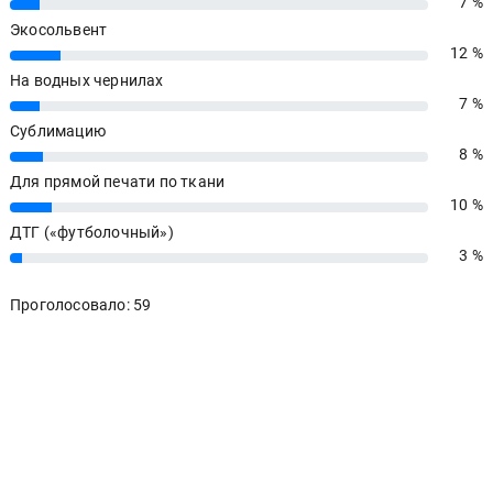
7 %
7%
Экосольвент
12 %
12%
На водных чернилах
7 %
7%
Сублимацию
8 %
8%
Для прямой печати по ткани
10 %
10%
ДТГ («футболочный»)
3 %
3%
Проголосовало: 59