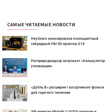
САМЫЕ ЧИТАЕМЫЕ НОВОСТИ
HeyGears анонсировала полноцветный
гибридный УФ/3D-принтер G1X
Росприроднадзор запускает «Калькулятор
утилизации»
«Дубль В» расширяет ассортимент фольги
для горячего тиснения
УФ-принтер Mimaki UJV200 запущен в