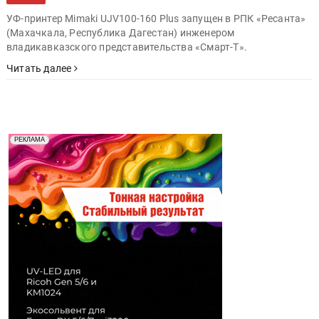
УФ-принтер Mimaki UJV100-160 Plus запущен в РПК «Ресанта»
(Махачкала, Республика Дагестан) инженером
владикавказского представительства «Смарт-Т».
Читать далее
Реклама. Рекламодатель ООО "Передовые Системы
РЕКЛАМА
Печати" erid: 2SDnjd2d4Qz