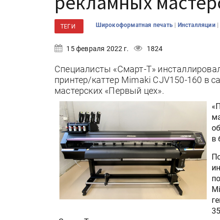
рекламных мастер
|
Широкоформатная печать
Инсталляции
ТЕГИ
15 февраля 2022 г.
1824
Специалисты «Смарт-Т» инсталлиров
принтер/каттер Mimaki CJV150-160 в 
мастерских «Первый цех».
«
м
о
в 
П
и
п
M
ге
35