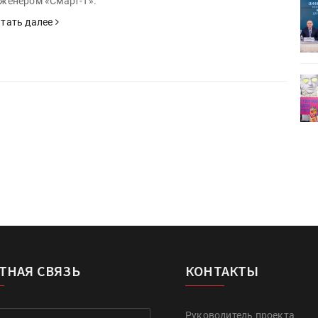
женером «Смарт-Т».
ет
Росприроднадзор запускает
«Калькулятор утилизации»
тать далее
деями,
IPSA 2026 приглашает за идеями,
поставщиками и новыми
решениями для брендов
ТНАЯ СВЯЗЬ
КОНТАКТЫ
Руководитель проекта