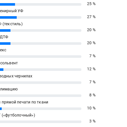
25 %
енирный УФ
27 %
 (текстиль)
20 %
 ДТФ
20 %
екс
7 %
сольвент
12 %
водных чернилах
7 %
блимацию
8 %
 прямой печати по ткани
10 %
 («футболочный»)
3 %