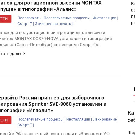
танок для ротационной высечки MONTAX
В
апущен в типографии «Альянс»
в
п
Послепечать |
Послепечатные процессы |
Инсталляции |
ТЕГИ
р
Смарт-Т |
Этикеточная печать |
анок для полуротационной и ротационной высечки
икеток MONTAX DC370-NOVA установлен в типографии
льянс» (Санкт-Петербург) инженером «Смарт-Т».
тать далее
ервый в России принтер для выборочного
акирования Sprinter SVE-9060 установлен в
ипографии «Ипполит»
Ка
се
Послепечатные процессы |
Инсталляции |
Лакирование |
ТЕГИ
Смарт-Т |
Ши
рвый в РФ планшетный принтер для выборочного УФ-