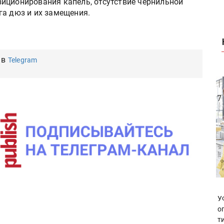
иционирования капель, отсутствие чернильной
га дюз и их замещения.
 в
Telegram
У
о
т