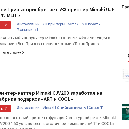
Про
Все Призы» приобретает УФ-принтер Mimaki UJF-
42 MkII e
Инсталляции |
УФ-принтеры |
Mimaki |
УФ-печать |
ТЕГИ
Технопринт |
аншетный УФ-принтер Mimaki UJF-6042 MkII e запущен в
мпании «Все Призы» специалистами «ТехноПринт».
тать далее
истику об
Росстат опубликовал статистику об
объёмах промышленного
первое
производства в стране за первое
полугодие 2026 года
ринтер-каттер Mimaki CJV200 заработал на
абрике подарков «ART и COOL»
 пройдет
Круглый стол на тему РОП пройдет
Инсталляции |
Mimaki |
Струйная печать |
Смарт-Т |
ТЕГИ
28 июля
осольвентный принтер с функцией контурной резки Mimaki
V200-160 установлен в столичной компании «ART и COOL»