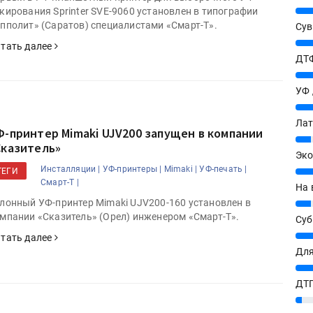
25%
кирования Sprinter SVE-9060 установлен в типографии
пполит» (Саратов) специалистами «Смарт-Т».
Сув
27%
тать далее
ДТФ
20%
УФ
20%
Лат
Ф-принтер Mimaki UJV200 запущен в компании
7%
Сказитель»
Эко
Инсталляции |
УФ-принтеры |
Mimaki |
УФ-печать |
12%
ТЕГИ
Смарт-Т |
На 
лонный УФ-принтер Mimaki UJV200-160 установлен в
7%
мпании «Сказитель» (Орел) инженером «Смарт-Т».
Су
8%
тать далее
Для
10%
ДТГ
3%