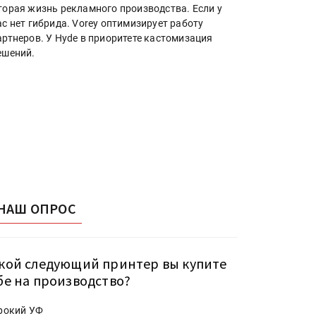
торая жизнь рекламного производства. Если у
ас нет гибрида. Vorey оптимизирует работу
артнеров. У Hyde в приоритете кастомизация
ешений.
НАШ ОПРОС
кой следующий принтер вы купите
бе на производство?
рокий УФ