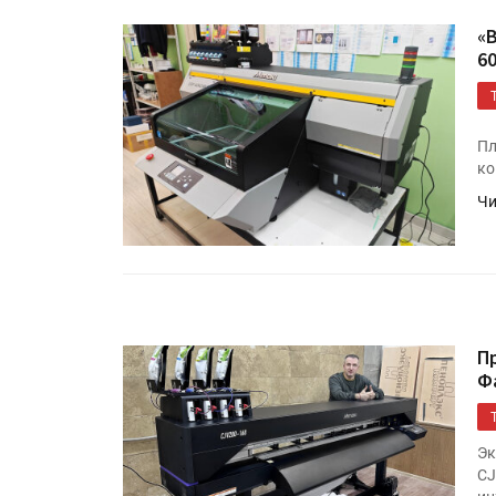
«
60
Пл
ко
Чи
Росстат опубликовал стат
объёмах промышленного
производства в стране за 
полугодие 2026 года
П
Ф
Круглый стол на тему РОП
28 июля
Эк
CJ