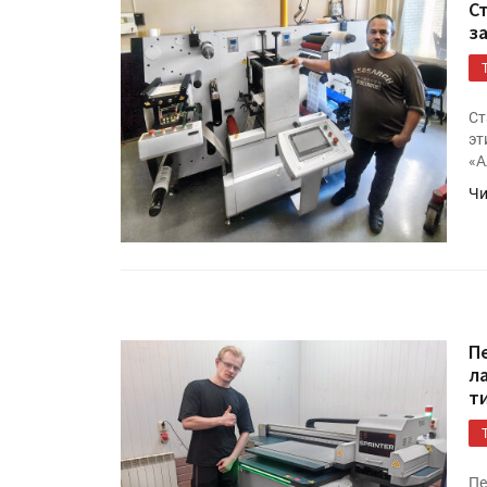
С
з
Ст
эт
«А
Чи
П
л
т
Пе