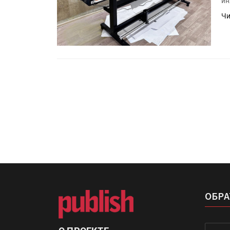
ин
Росприроднадзор запуска
«Калькулятор утилизации»
Чи
IPSA 2026 приглашает за и
поставщиками и новыми
решениями для брендов
ОБРА