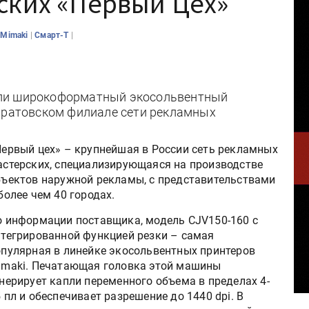
ских «Первый Цех»
|
|
|
Mimaki
Смарт-Т
али широкоформатный экосольвентный
саратовском филиале сети рекламных
Первый цех» – крупнейшая в России сеть рекламных
астерских, специализирующаяся на производстве
бъектов наружной рекламы, с представительствами
более чем 40 городах.
о информации поставщика, модель CJV150-160 с
нтегрированной функцией резки – самая
опулярная в линейке экосольвентных принтеров
imaki. Печатающая головка этой машины
нерирует капли переменного объема в пределах 4-
 пл и обеспечивает разрешение до 1440 dpi. В