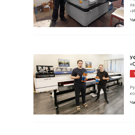
ла
«И
Чи
У
«
Ру
ко
Чи