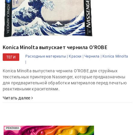
Konica Minolta выпускает чернила O’ROBE
Расходные материалы |
Краски |
Чернила |
Konica Minolta
ТЕГИ
|
Konica Minolta выпустила чернила O’ROBE для струйных
текстильных принтеров Nassenger, которые предназначены
для предварительной обработки материалов перед печатью
реактивными красителями.
Читать далее
Реклама. Рекламодатель ООО "Передовые Системы
РЕКЛАМА
Печати" erid: 2SDnjd2d4Qz