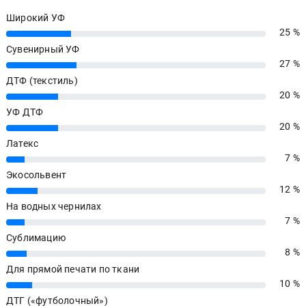
Широкий УФ
25 %
25%
Сувенирный УФ
27 %
27%
ДТФ (текстиль)
20 %
20%
УФ ДТФ
20 %
20%
Латекс
7 %
7%
Экосольвент
12 %
12%
На водных чернилах
7 %
7%
Сублимацию
8 %
8%
Для прямой печати по ткани
10 %
10%
ДТГ («футболочный»)