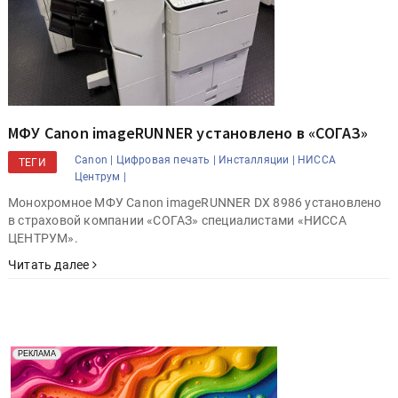
МФУ Canon imageRUNNER установлено в «СОГАЗ»
Canon |
Цифровая печать |
Инсталляции |
НИССА
ТЕГИ
Центрум |
Монохромное МФУ Canon imageRUNNER DX 8986 установлено
в страховой компании «СОГАЗ» специалистами «НИССА
ЦЕНТРУМ».
Читать далее
Реклама. Рекламодатель ООО "Передовые Системы
РЕКЛАМА
Печати" erid: 2SDnjd2d4Qz