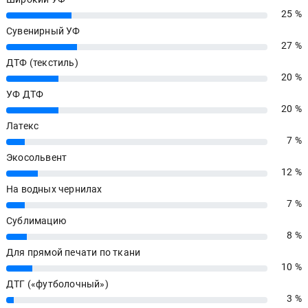
25 %
25%
Сувенирный УФ
27 %
27%
ДТФ (текстиль)
20 %
20%
УФ ДТФ
20 %
20%
Латекс
7 %
7%
Экосольвент
12 %
12%
На водных чернилах
7 %
7%
Сублимацию
8 %
8%
Для прямой печати по ткани
10 %
10%
ДТГ («футболочный»)
3 %
3%