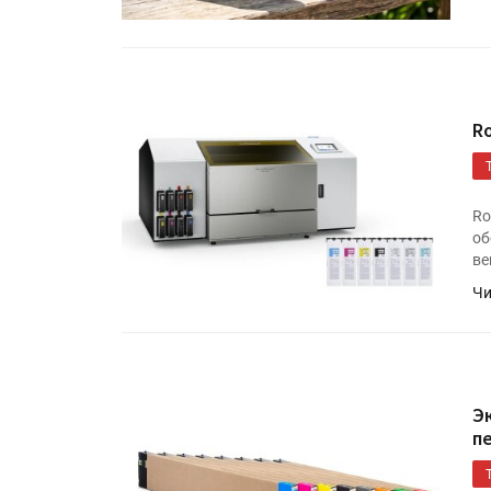
R
Ro
об
ве
Чи
Э
п