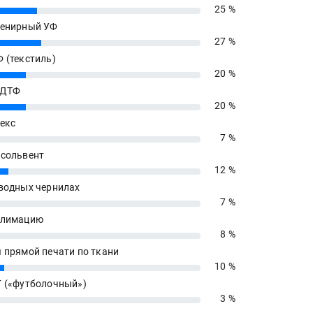
25 %
енирный УФ
27 %
 (текстиль)
20 %
 ДТФ
20 %
екс
7 %
сольвент
12 %
водных чернилах
7 %
блимацию
8 %
 прямой печати по ткани
10 %
 («футболочный»)
3 %