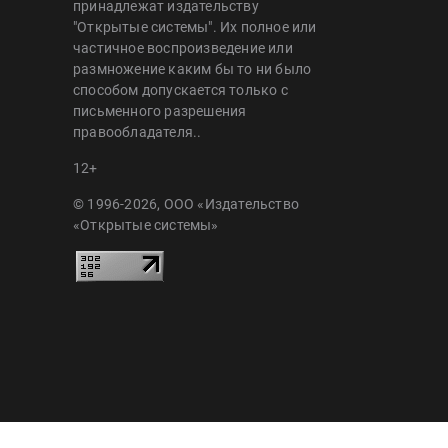
принадлежат издательству
"Открытые системы". Их полное или
частичное воспроизведение или
размножение каким бы то ни было
способом допускается только с
письменного разрешения
правообладателя..
12+
© 1996-2026, ООО «Издательство
«Открытые системы»