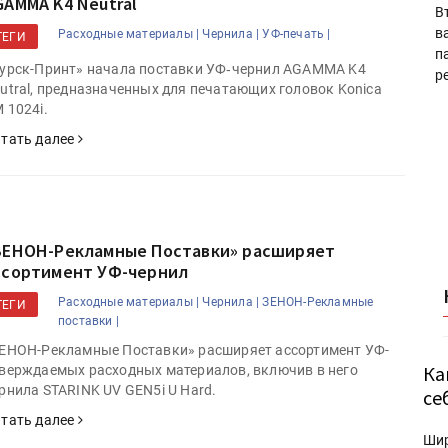
GAMMA K4 Neutral
В
в
Расходные материалы |
Чернила |
УФ-печать |
ТЕГИ
п
урск-Принт» начала поставки УФ‑чернил AGAMMA K4
р
utral, предназначенных для печатающих головок Konica
 1024i.
тать далее
ЗЕНОН-Рекламные Поставки» расширяет
ссортимент УФ-чернил
Расходные материалы |
Чернила |
ЗЕНОН-Рекламные
ТЕГИ
поставки |
ЕНОН-Рекламные Поставки» расширяет ассортимент УФ-
Ка
верждаемых расходных материалов, включив в него
рнила STARINK UV GEN5i U Hard.
се
тать далее
Ши