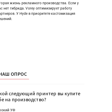
торая жизнь рекламного производства. Если у
ас нет гибрида. Vorey оптимизирует работу
артнеров. У Hyde в приоритете кастомизация
ешений.
НАШ ОПРОС
кой следующий принтер вы купите
бе на производство?
рокий УФ