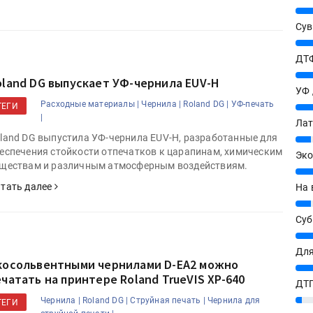
25%
Сув
27%
ДТФ
20%
oland DG выпускает УФ-чернила EUV-H
УФ
Расходные материалы |
Чернила |
Roland DG |
УФ-печать
20%
ТЕГИ
|
Лат
land DG выпустила УФ-чернила EUV-H, разработанные для
7%
еспечения стойкости отпечатков к царапинам, химическим
Эко
ществам и различным атмосферным воздействиям.
12%
тать далее
На 
7%
Су
8%
Для
косольвентными чернилами D-EA2 можно
10%
ечатать на принтере Roland TrueVIS XP-640
ДТГ
3%
Чернила |
Roland DG |
Струйная печать |
Чернила для
ТЕГИ