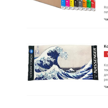
Ro
пе
Чи
K
HeyGears анонсировала
полноцветный гибридный 
Ko
те
принтер G1X
дл
ре
Росприроднадзор запуска
Чи
«Калькулятор утилизации»