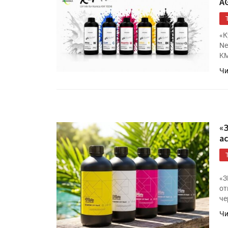
A
«К
Ne
KM
Чи
«
а
«З
от
че
Чи