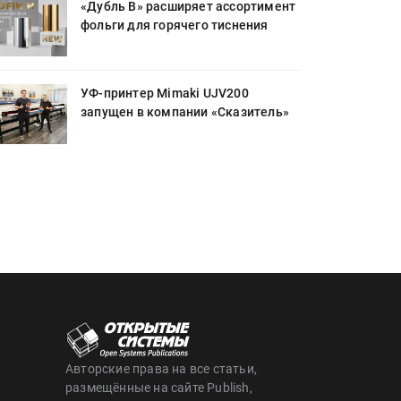
«Дубль В» расширяет ассортимент
фольги для горячего тиснения
УФ-принтер Mimaki UJV200
запущен в компании «Сказитель»
Авторские права на все статьи,
размещённые на сайте Publish,