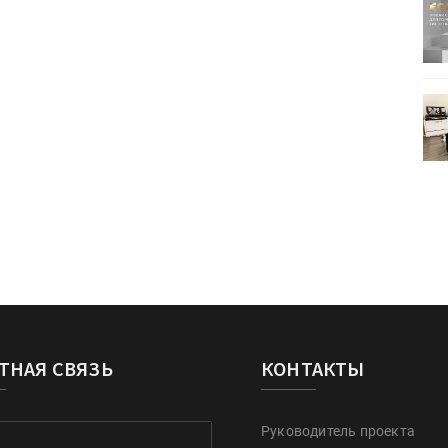
ртимент
«Дубль В» расширяет ассортимент
ения
фольги для горячего тиснения
0
УФ-принтер Mimaki UJV200
зитель»
запущен в компании «Сказитель»
ТНАЯ СВЯЗЬ
КОНТАКТЫ
Руководитель проекта