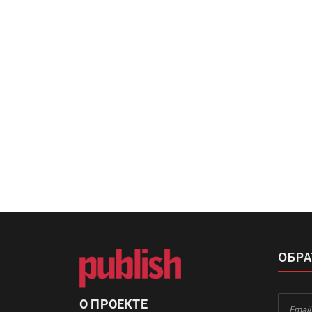
«Дубль В» расширяет ассо
фольги для горячего тисн
УФ-принтер Mimaki UJV20
запущен в компании «Ска
ОБРА
О ПРОЕКТЕ