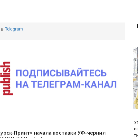
 в
Telegram
У
о
Курск-Принт» начала поставки УФ‑чернил
т