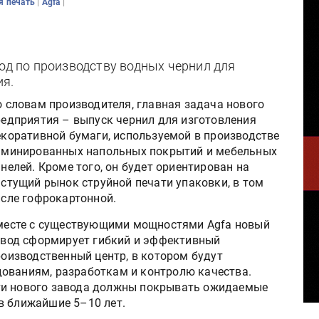
|
|
я печать
Agfa
вод по производству водных чернил для
ия.
 словам производителя, главная задача нового
редприятия – выпуск чернил для изготовления
екоративной бумаги, используемой в производстве
аминированных напольных покрытий и мебельных
нелей. Кроме того, он будет ориентирован на
стущий рынок струйной печати упаковки, в том
исле гофрокартонной.
месте с существующими мощностями Agfa новый
авод сформирует гибкий и эффективный
оизводственный центр, в котором будут
ованиям, разработкам и контролю качества.
ти нового завода должны покрывать ожидаемые
в ближайшие 5–10 лет.