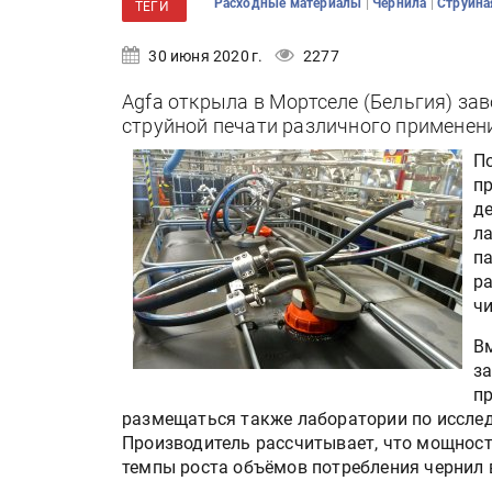
|
|
Расходные материалы
Чернила
Струйна
ТЕГИ
30 июня 2020 г.
2277
Agfa открыла в Мортселе (Бельгия) за
струйной печати различного применен
По
п
д
л
па
ра
ч
В
з
пр
размещаться также лаборатории по исслед
Производитель рассчитывает, что мощнос
темпы роста объёмов потребления чернил 