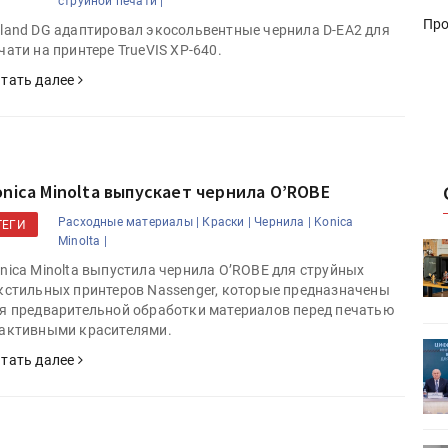
струйной печати |
Про
land DG адаптировал экосольвентные чернила D-EA2 для
чати на принтере TrueVIS XP-640.
тать далее
onica Minolta выпускает чернила O’ROBE
Расходные материалы |
Краски |
Чернила |
Konica
ТЕГИ
Minolta |
HeyGears анонсировала
УФ/3D-
полноцветный гибридный УФ/3D-
nica Minolta выпустила чернила O’ROBE для струйных
кстильных принтеров Nassenger, которые предназначены
принтер G1X
я предварительной обработки материалов перед печатью
активными красителями.
ет
Росприроднадзор запускает
тать далее
«Калькулятор утилизации»