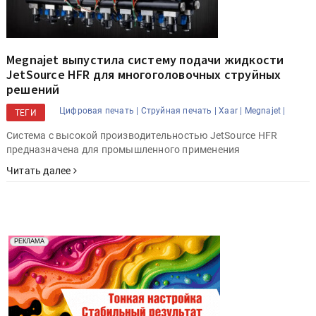
Megnajet выпустила систему подачи жидкости
JetSource HFR для многоголовочных струйных
решений
Цифровая печать |
Струйная печать |
Xaar |
Megnajet |
ТЕГИ
Система с высокой производительностью JetSource HFR
предназначена для промышленного применения
Читать далее
Реклама. Рекламодатель ООО "Передовые Системы
РЕКЛАМА
Печати" erid: 2SDnjd2d4Qz