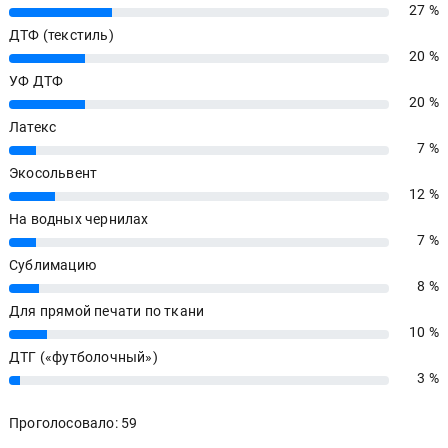
27 %
27%
ДТФ (текстиль)
20 %
20%
УФ ДТФ
20 %
20%
Латекс
7 %
7%
Экосольвент
12 %
12%
На водных чернилах
7 %
7%
Сублимацию
8 %
8%
Для прямой печати по ткани
10 %
10%
ДТГ («футболочный»)
3 %
3%
Проголосовало: 59