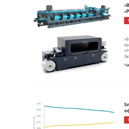
«
«
«В
пр
«Р
Эк
Чи
S
о