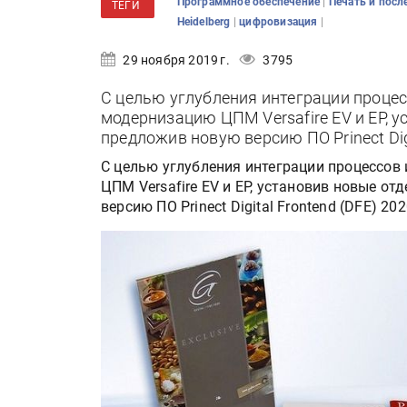
|
Программное обеспечение
Печать и посл
ТЕГИ
|
|
Heidelberg
цифровизация
29 ноября 2019 г.
3795
С целью углубления интеграции процесс
модернизацию ЦПМ Versafire EV и EP, 
предложив новую версию ПО Prinect Digi
С целью углубления интеграции процессов 
ЦПМ Versafire EV и EP, установив новые о
версию ПО Prinect Digital Frontend (DFE) 202