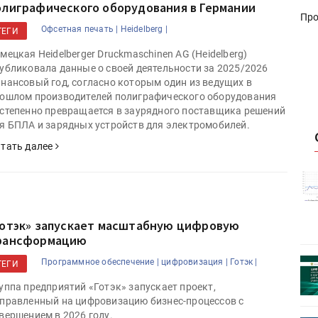
олиграфического оборудования в Германии
Про
Офсетная печать |
Heidelberg |
ТЕГИ
мецкая Heidelberger Druckmaschinen AG (Heidelberg)
убликовала данные о своей деятельности за 2025/2026
нансовый год, согласно которым один из ведущих в
ошлом производителей полиграфического оборудования
степенно превращается в заурядного поставщика решений
я БПЛА и зарядных устройств для электромобилей.
тать далее
истику об
Росстат опубликовал статистику об
объёмах промышленного
первое
производства в стране за первое
полугодие 2026 года
Готэк» запускает масштабную цифровую
рансформацию
 пройдет
Круглый стол на тему РОП пройдет
Программное обеспечение |
цифровизация |
Готэк |
ТЕГИ
28 июля
уппа предприятий «Готэк» запускает проект,
правленный на цифровизацию бизнес-процессов с
вершением в 2026 году.