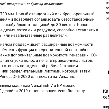
В
ной продукции – от брошюр до баннеров
в
п
×700 мм. Новый стандартный или брошюровочный
р
ениями позволяет организовать безостановочный
на скобу блоков толщиной до 30 листов. Новое
е двумя лотками и раздувом, способно вставлять в
ы или незапечатанные разделители.
ионалом поддерживает расширенные возможности
 нём есть функция предварительной настройки
также дополнительные возможности генерации ICC-
ания спуска полос и печати приводочных листов.
т готовить на отдельной рабочей станции
 или разделительными листами, который затем
nect DFE 2020 для печати на Versafire.
нным машинам VersafireE V и EP можно
Ка
декабря 2019 г. новые опции Versafire станут
се
Ши