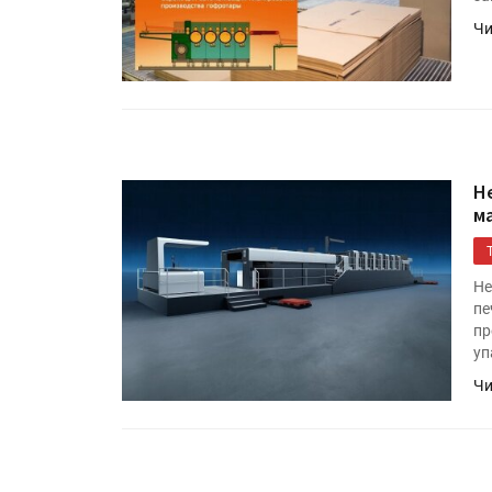
Росприроднадзор запуска
Чи
«Калькулятор утилизации»
IPSA 2026 приглашает за и
поставщиками и новыми
решениями для брендов
H
м
Не
пе
пр
уп
Чи