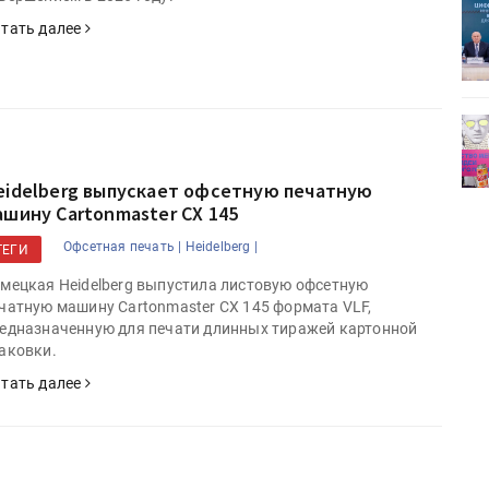
ет
Росприроднадзор запускает
тать далее
«Калькулятор утилизации»
деями,
IPSA 2026 приглашает за идеями,
поставщиками и новыми
решениями для брендов
eidelberg выпускает офсетную печатную
ашину Cartonmaster CX 145
Офсетная печать |
Heidelberg |
ТЕГИ
мецкая Heidelberg выпустила листовую офсетную
чатную машину Cartonmaster CX 145 формата VLF,
едназначенную для печати длинных тиражей картонной
аковки.
тать далее