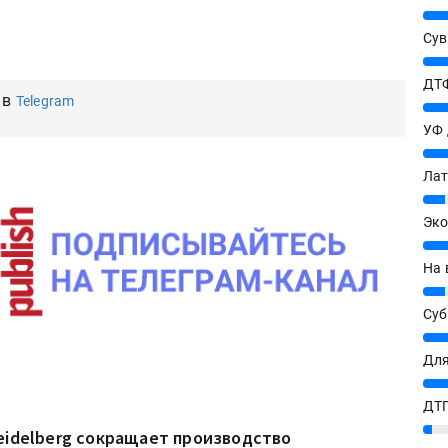
25%
Сув
27%
ДТФ
 в
Telegram
20%
УФ
20%
Лат
7%
Эко
12%
На 
7%
Су
8%
Для
10%
ДТГ
3%
eidelberg сокращает производство