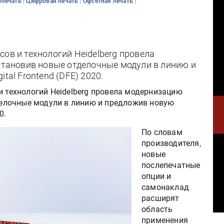
|
|
|
епечать
Цифровая печать
Офсетная печать
ов и технологий Heidelberg провела
установив новые отделочные модули в линию и
tal Frontend (DFE) 2020.
и технологий Heidelberg провела модернизацию
тделочные модули в линию и предложив новую
0.
По словам
производителя,
новые
послепечатные
опции и
самонаклад
расширят
область
применения