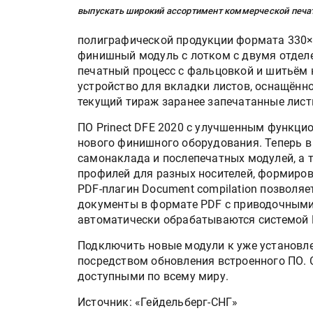
выпускать широкий ассортимент коммерческой печат
полиграфической продукции формата 330
финишный модуль с лотком с двумя отдел
печатный процесс с фальцовкой и шитьём 
устройство для вкладки листов, оснащённо
текущий тираж заранее запечатанные лист
ПО Prinect DFE 2020 с улучшенным функц
нового финишного оборудования. Теперь в
самонаклада и послепечатных модулей, а 
профилей для разных носителей, формиров
PDF-плагин Document compilation позволяе
документы в формате PDF с приводочными
автоматически обрабатываются системой Pri
Подключить новые модули к уже установле
посредством обновления встроенного ПО. С 
доступными по всему миру.
Источник: «Гейдельберг-СНГ»