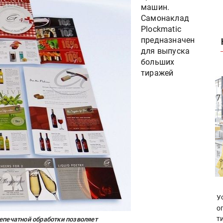
машин.
Самонаклад
Plockmatic
предназначен
для выпуска
больших
тиражей
У
о
т
лепечатной обработки позволяет