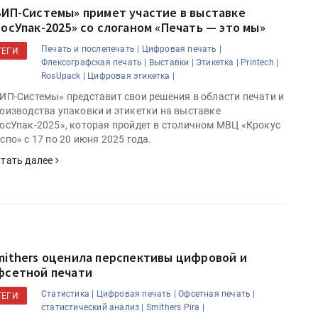
ВИП-Системы» примет участие в выставке
РосУпак-2025» со слоганом «Печать — это мы»
Печать и послепечать |
Цифровая печать |
ТЕГИ
Флексографская печать |
Выставки |
Этикетка |
Printech |
RosUpack |
Цифровая этикетка |
ИП-Системы» представит свои решения в области печати и
оизводства упаковки и этикетки на выставке
осУпак-2025», которая пройдет в столичном МВЦ «Крокус
спо» с 17 по 20 июня 2025 года.
тать далее
mithers оценила перспективы цифровой и
фсетной печати
Статистика |
Цифровая печать |
Офсетная печать |
ТЕГИ
статистический анализ |
Smithers Pira |