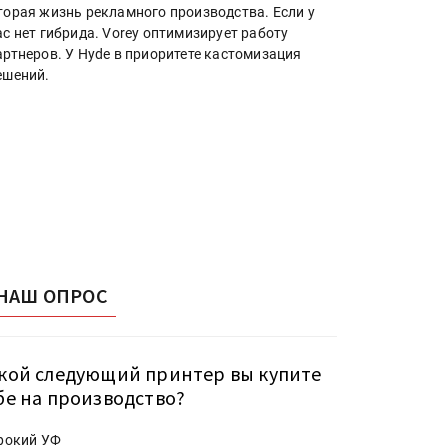
торая жизнь рекламного производства. Если у
ас нет гибрида. Vorey оптимизирует работу
артнеров. У Hyde в приоритете кастомизация
ешений.
НАШ ОПРОС
кой следующий принтер вы купите
бе на производство?
рокий УФ