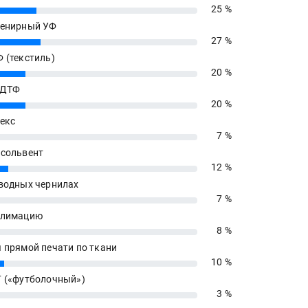
25 %
енирный УФ
27 %
 (текстиль)
20 %
 ДТФ
20 %
екс
7 %
сольвент
12 %
водных чернилах
7 %
блимацию
8 %
 прямой печати по ткани
10 %
 («футболочный»)
3 %