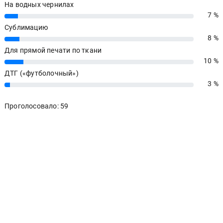
На водных чернилах
7 %
7%
Сублимацию
8 %
8%
Для прямой печати по ткани
10 %
10%
ДТГ («футболочный»)
3 %
3%
Проголосовало: 59