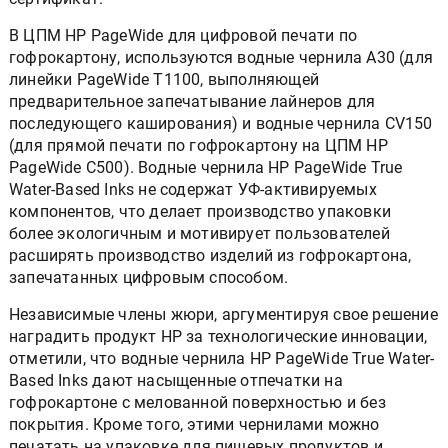
В ЦПМ HP PageWide для цифровой печати по
гофрокартону, используются водные чернила A30 (для
линейки PageWide T1100, выполняющей
предварительное запечатывание лайнеров для
последующего каширования) и водные чернила CV150
(для прямой печати по гофрокартону на ЦПМ HP
PageWide C500). Водные чернила HP PageWide True
Water-Based Inks не содержат УФ-активируемых
компонентов, что делает производство упаковки
более экологичным и мотивирует пользователей
расширять производство изделий из гофрокартона,
запечатанных цифровым способом.
Независимые члены жюри, аргументируя свое решение
наградить продукт HP за технологические инновации,
отметили, что водные чернила HP PageWide True Water-
Based Inks дают насыщенные отпечатки на
гофрокартоне с мелованной поверхностью и без
покрытия. Кроме того, этими чернилами можно
печатать на упаковке для пищевых продуктов и