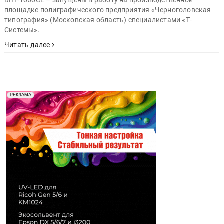
площадке полиграфического предприятия «Черноголовская
типография» (Московская область) специалистами «Т-
Системы».
Читать далее
Реклама. Рекламодатель ООО "Передовые Системы
РЕКЛАМА
Печати" erid: 2SDnjd2d4Qz