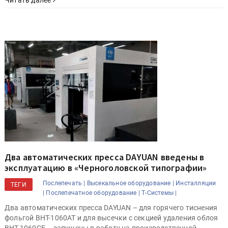
Два автоматических пресса DAYUAN введены в
эксплуатацию в «Черноголовской типографии»
Послепечать |
Высекальное оборудование |
Инсталляции
ТЕГИ
|
Послепечатное оборудование |
Т-Системы |
Два автоматических пресса DAYUAN – для горячего тиснения
фольгой BHT-1060AT и для высечки с секцией удаления облоя
BHT-1060CE – запущены в работу на производственной