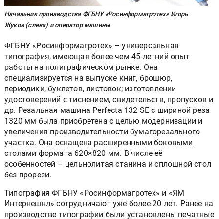
Начальник производства ФГБНУ «Росинформагротех» Игорь
Жуков (слева) и оператор машины
ФГБНУ «Росинформагротех» – универсальная
типография, имеющая более чем 45-летний опыт
работы на полиграфическом рынке. Она
специализируется на выпуске книг, брошюр,
периодики, буклетов, листовок; изготовлении
удостоверений с тиснением, свидетельств, пропусков и
др. Резальная машина Perfecta 132 SE c шириной реза
1320 мм была приобретена с целью модернизации и
увеличения производительности бумагорезального
участка. Она оснащена расширенными боковыми
столами формата 620×820 мм. В числе её
особенностей – цельнолитая станина и сплошной стол
без прорези.
Типография ФГБНУ «Росинформагротех» и «ЯМ
Интернешнл» сотрудничают уже более 20 лет. Ранее на
производстве типографии были установлены печатные