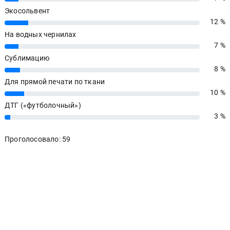
Экосольвент
12 %
12%
На водных чернилах
7 %
7%
Сублимацию
8 %
8%
Для прямой печати по ткани
10 %
10%
ДТГ («футболочный»)
3 %
3%
Проголосовало: 59