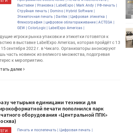
ТЕГИ
ртимент
«Дубль В» расширяет ассортимент
Выставки |
Упаковка |
LabelExpo |
Mark Andy |
УФ-печать |
ения
фольги для горячего тиснения
Струйная печать |
Domino |
Hybrid Software |
Этикеточная печать |
Dantex |
Цифровая этикетка |
Флексография |
цифровое облагораживание |
ACTEGA |
GEW |
ColorLogic |
LabelExpo Americas |
0
УФ-принтер Mimaki UJV200
дущие игроки рынка упаковки и этикетки готовятся к
зитель»
запущен в компании «Сказитель»
астию в выставке LabelExpo Americas, которая пройдёт с 13
 15 сентября 2022 г. в Чикаго. Организаторы анонсируют
шь часть новинок из великого множества, подогревая
терес к мероприятию.
тать далее
разу четырьмя единицами техники для
ирокоформатной печати пополнился парк
ечатного оборудования «Центральной ППК»
Москва)
Печать и послепечать |
Цифровая печать |
ТЕГИ