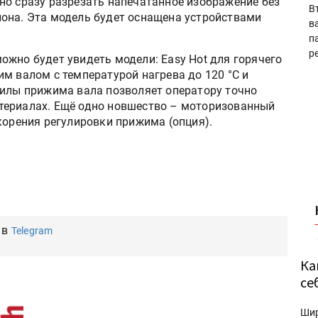
но сразу разрезать напечатанное изображение без
В
она. Эта модель будет оснащена устройствами
в
п
р
ожно будет увидеть модели: Easy Hot для горячего
м валом с температурой нагрева до 120 °C и
силы прижима вала позволяет оператору точно
териалах. Ещё одно новшество – моторизованный
корения регулировки прижима (опция).
 в
Telegram
Ка
се
Ши