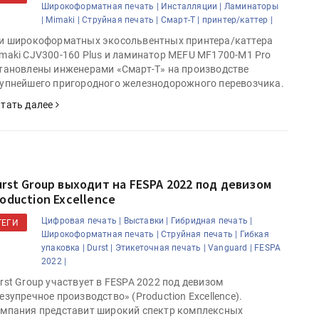
Широкоформатная печать |
Инсталляции |
Ламинаторы
|
Mimaki |
Струйная печать |
Смарт-Т |
принтер/каттер |
и широкоформатных экосольвентных принтера/каттера
maki СJV300-160 Plus и ламинатор MEFU MF1700-M1 Pro
тановлены инженерами «Смарт-Т» на производстве
упнейшего пригородного железнодорожного перевозчика.
тать далее
urst Group выходит на FESPA 2022 под девизом
roduction Excellence
Цифровая печать |
Выставки |
Гибридная печать |
ТЕГИ
Широкоформатная печать |
Струйная печать |
Гибкая
упаковка |
Durst |
Этикеточная печать |
Vanguard |
FESPA
2022 |
rst Group участвует в FESPA 2022 под девизом
езупречное производство» (Production Excellence).
мпания представит широкий спектр комплексных