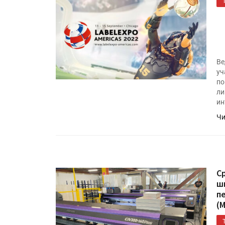
«Дубль В» расширяет ассо
фольги для горячего тисн
УФ-принтер Mimaki UJV20
Ве
запущен в компании «Ска
уч
по
ли
ин
Чи
С
ш
п
(