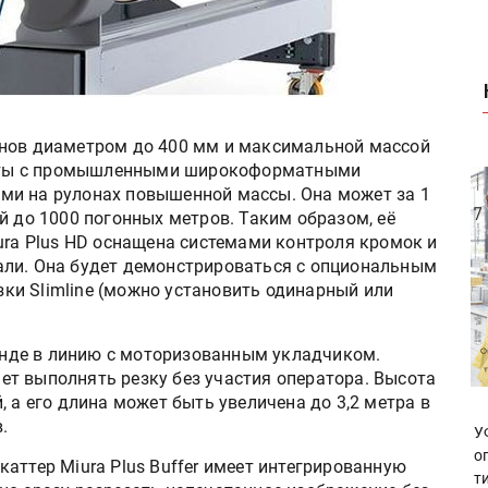
онов диаметром до 400 мм и максимальной массой
аботы с промышленными широкоформатными
ми на рулонах повышенной массы. Она может за 1
й до 1000 погонных метров. Таким образом, её
ura Plus HD оснащена системами контроля кромок и
али. Она будет демонстрироваться с опциональным
и Slimline (можно установить одинарный или
тенде в линию с моторизованным укладчиком.
т выполнять резку без участия оператора. Высота
, а его длина может быть увеличена до 3,2 метра в
.
У
о
аттер Miura Plus Buffer имеет интегрированную
т