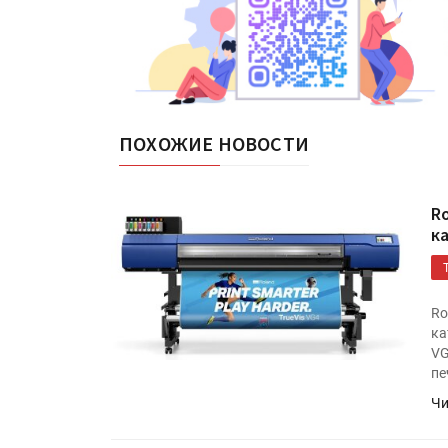
ПОХОЖИЕ НОВОСТИ
R
к
Ro
ка
VG
пе
Чи