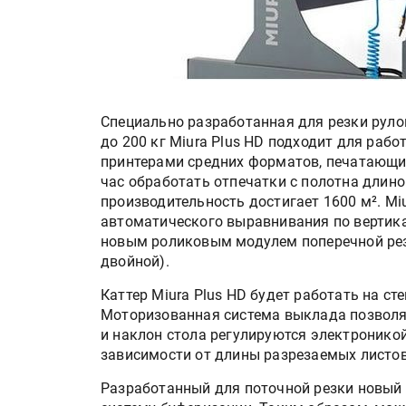
Специально разработанная для резки рул
до 200 кг Miura Plus HD подходит для р
принтерами средних форматов, печатающи
час обработать отпечатки с полотна длино
производительность достигает 1600 м². Mi
автоматического выравнивания по вертик
новым роликовым модулем поперечной резк
двойной).
Каттер Miura Plus HD будет работать на с
Моторизованная система выклада позволяе
и наклон стола регулируются электроникой
зависимости от длины разрезаемых листов
Разработанный для поточной резки новый к