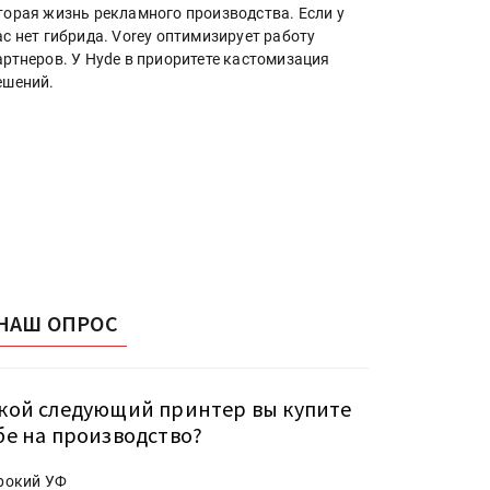
торая жизнь рекламного производства. Если у
ас нет гибрида. Vorey оптимизирует работу
артнеров. У Hyde в приоритете кастомизация
ешений.
НАШ ОПРОС
кой следующий принтер вы купите
бе на производство?
рокий УФ