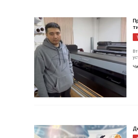
П
т
Вт
ус
Чи
HeyGears анонсировала
полноцветный гибридный 
принтер G1X
Росприроднадзор запуска
«Калькулятор утилизации»
Д