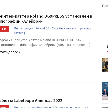
Про
ринтер-каттер Roland DGXPRESS установлен в
ипографии «Алейрон»
Инсталляции |
Roland DG |
Струйная печать |
принтер/
ТЕГИ
каттер |
орой УФ-принтер-каттер Roland DGXPRESS UG-642В
тановлен в типографии «Алейрон» (Алматы, Казахстан).
тать далее
HeyGears анонсировала
УФ/3D-
полноцветный гибридный УФ/3D-
принтер G1X
ет
Росприроднадзор запускает
«Калькулятор утилизации»
ебюты Labelexpo Americas 2022
Программное обеспечение |
Печать и послепечать |