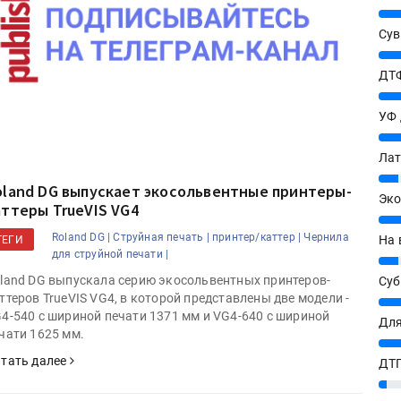
25%
Сув
27%
ДТФ
20%
УФ
20%
Лат
7%
oland DG выпускает экосольвентные принтеры-
Эко
аттеры TrueVIS VG4
12%
Roland DG |
Струйная печать |
принтер/каттер |
Чернила
На 
ТЕГИ
для струйной печати |
7%
land DG выпускала серию экосольвентных принтеров-
Су
ттеров TrueVIS VG4, в которой представлены две модели -
8%
4-540 с шириной печати 1371 мм и VG4-640 с шириной
Для
чати 1625 мм.
10%
тать далее
ДТГ
3%