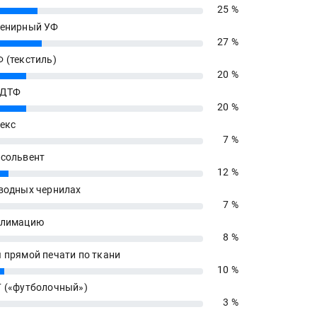
25 %
енирный УФ
27 %
 (текстиль)
20 %
 ДТФ
20 %
екс
7 %
сольвент
12 %
водных чернилах
7 %
блимацию
8 %
 прямой печати по ткани
10 %
 («футболочный»)
3 %