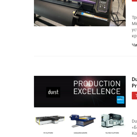
Тр
Mi
ус
кр
Чи
D
P
Du
«Б
Ко