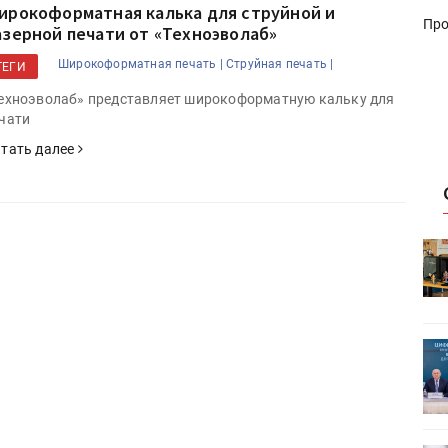
ирокоформатная калька для струйной и
Про
азерной печати от «Техноэволаб»
Широкоформатная печать |
Струйная печать |
ТЕГИ
ехноэволаб» представляет широкоформатную кальку для
чати
тать далее
HeyGears анонсировала
УФ/3D-
полноцветный гибридный УФ/3D-
принтер G1X
ет
Росприроднадзор запускает
«Калькулятор утилизации»