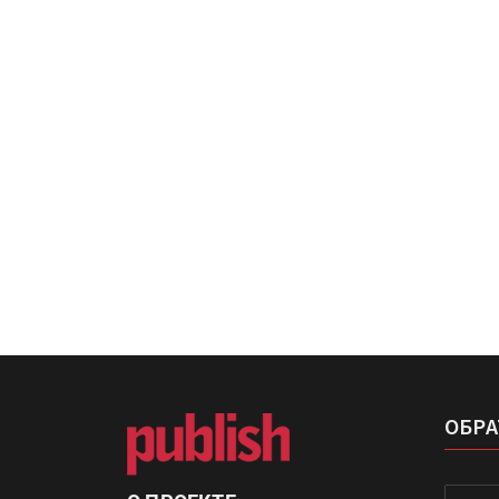
IPSA 2026 приглашает за и
поставщиками и новыми
решениями для брендов
Kairos выпускает станцию
смешения красок Ada Colo
ОБРА