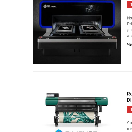
Из
Pr
дл
ав
Чи
R
D
Яп
ши