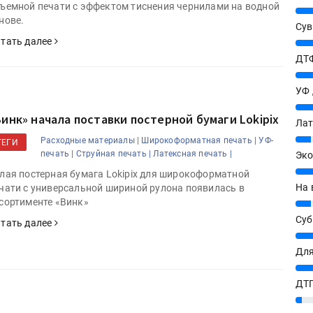
ъемной печати с эффектом тиснения чернилами на водной
25%
нове.
Сув
тать далее
27%
ДТФ
20%
УФ
20%
Винк» начала поставки постерной бумаги Lokipix
Лат
7%
Расходные материалы |
Широкоформатная печать |
УФ-
ТЕГИ
печать |
Струйная печать |
Латексная печать |
Эко
12%
лая постерная бумага Lokipix для широкоформатной
На 
чати с универсальной шириной рулона появилась в
сортименте «Винк»
7%
Су
тать далее
8%
Для
10%
ДТГ
3%