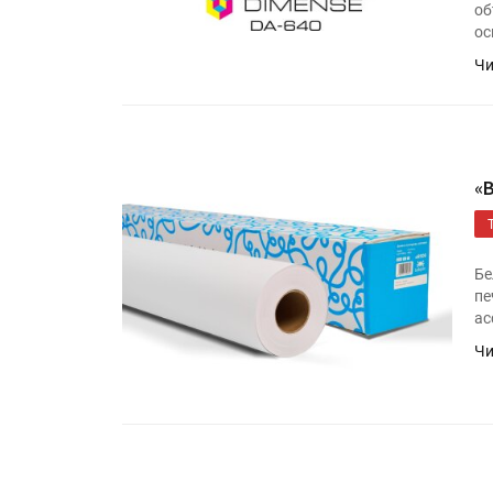
об
ос
Чи
«
Бе
пе
ас
Чи