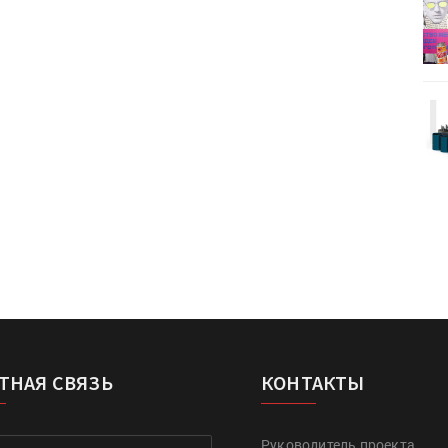
деями,
IPSA 2026 приглашает за идеями,
поставщиками и новыми
решениями для брендов
Kairos выпускает станцию
r Lava
смешения красок Ada Color Lava
ТНАЯ СВЯЗЬ
КОНТАКТЫ
Руководитель проекта