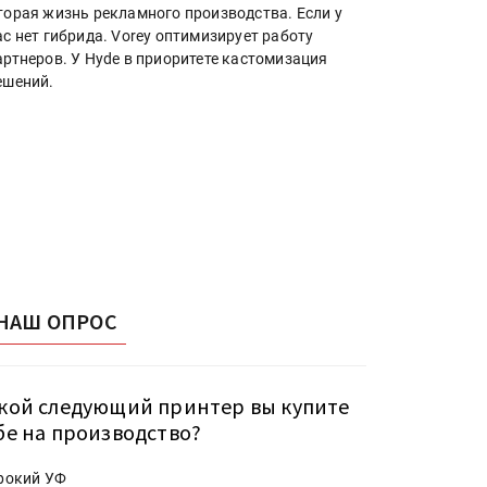
торая жизнь рекламного производства. Если у
ас нет гибрида. Vorey оптимизирует работу
артнеров. У Hyde в приоритете кастомизация
ешений.
НАШ ОПРОС
кой следующий принтер вы купите
бе на производство?
рокий УФ