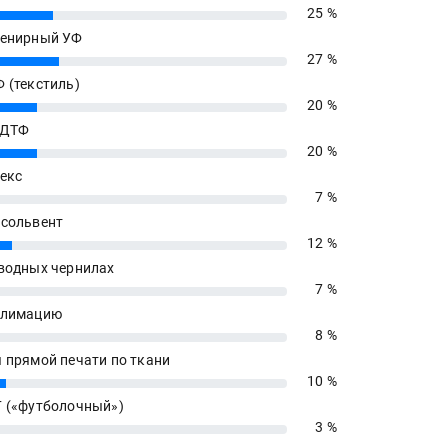
25 %
енирный УФ
27 %
 (текстиль)
20 %
 ДТФ
20 %
екс
7 %
сольвент
12 %
водных чернилах
7 %
блимацию
8 %
 прямой печати по ткани
10 %
 («футболочный»)
3 %