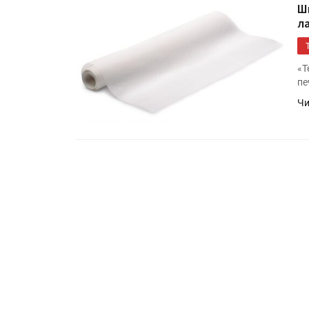
Ш
л
«Т
пе
Чи
HeyGears анонсировала
полноцветный гибридный 
принтер G1X
Росприроднадзор запуска
«Калькулятор утилизации»