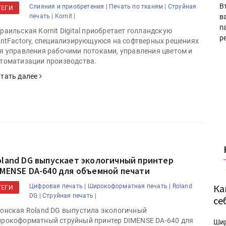
В
Слияния и приобретения |
Печать по тканям |
Струйная
ТЕГИ
в
печать |
Kornit |
п
раильская Kornit Digital приобретает голландскую
р
intFactory, специализирующуюся на софтверных решениях
я управления рабочими потоками, управления цветом и
томатизации производства.
тать далее
oland DG выпускает экологичный принтер
IMENSE DA-640 для объемной печати
Ка
Цифровая печать |
Широкоформатная печать |
Roland
ТЕГИ
DG |
Струйная печать |
се
онская Roland DG выпустила экологичный
рокоформатный струйный принтер DIMENSE DA-640 для
Ши