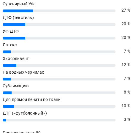
Сувенирный УФ
27 %
27%
ДТФ (текстиль)
20 %
20%
УФ ДТФ
20 %
20%
Латекс
7 %
7%
Экосольвент
12 %
12%
На водных чернилах
7 %
7%
Сублимацию
8 %
8%
Для прямой печати по ткани
10 %
10%
ДТГ («футболочный»)
3 %
3%
Проголосовало: 59