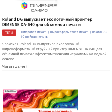
Roland DG выпускает экологичный принтер
DIMENSE DA-640 для объемной печати
Цифровая печать |
Широкоформатная печать |
Roland DG
ТЕГИ
|
Струйная печать |
Японская Roland DG выпустила экологичный
широкоформатный струйный принтер DIMENSE DA-640 для
объемной печати с эффектом тиснения чернилами на водной
основе.
Читать далее
Реклама. Рекламодатель ООО "Передовые Системы
РЕКЛАМА
Печати" erid: 2SDnjd2d4Qz