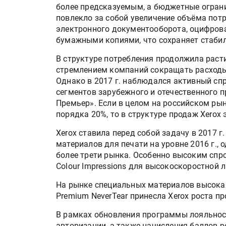
более предсказуемым, а бюджетные ограни
повлекло за собой увеличение объёма пот
электронного документооборота, оцифро
бумажными копиями, что сохраняет стабил
В структуре потребления продолжила расти
стремлением компаний сокращать расходы
Однако в 2017 г. наблюдался активный спр
сегментов зарубежного и отечественного п
Премьер». Если в целом на российском ры
порядка 20%, то в структуре продаж Xerox 
Xerox ставила перед собой задачу в 2017 
материалов для печати на уровне 2016 г., 
более трети рынка. Особенно высоким спро
Colour Impressions для высокоскоростной л
На рынке специальных материалов высокая
Premium NeverTear принесла Xerox роста пр
В рамках обновления программы лояльнос
авторизации, а также начисления баллов 