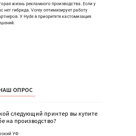
торая жизнь рекламного производства. Если у
ас нет гибрида. Vorey оптимизирует работу
артнеров. У Hyde в приоритете кастомизация
ешений.
НАШ ОПРОС
кой следующий принтер вы купите
бе на производство?
рокий УФ