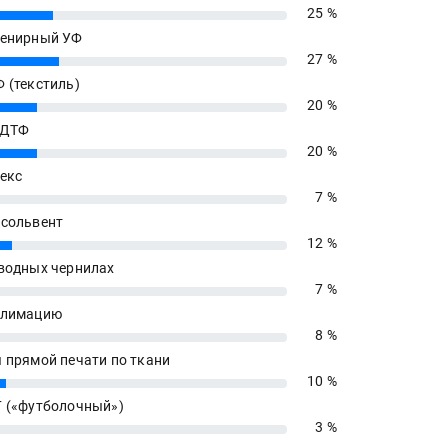
25 %
енирный УФ
27 %
 (текстиль)
20 %
 ДТФ
20 %
екс
7 %
сольвент
12 %
водных чернилах
7 %
блимацию
8 %
 прямой печати по ткани
10 %
 («футболочный»)
3 %