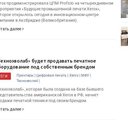
ртимент
«Дубль В» расширяет ассортимент
rox продемонстрировала ЦПМ Proficio на четырехдневном
ения
фольги для горячего тиснения
роприятии «Будущее промышленной печати Xerox»,
торое открылось сегодня в инновационном центре
мпании в Аксбридже (Великобритания).
тать далее
0
УФ-принтер Mimaki UJV200
зитель»
запущен в компании «Сказитель»
Техноэволаб» будет продавать печатное
борудование под собственным брендом
Принтеры |
Цифровая печать |
Xerox |
МФУ |
ТЕГИ
Техноэволаб |
ехноэволаб», которая была создана на базе бывшего
едставительства американской Xerox в РФ, начнет
одажи печатной техники под своим брендом.
тать далее