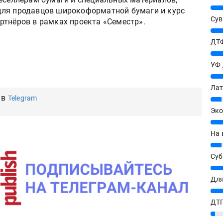
25%
для продавцов широкоформатной бумаги и курс
Сув
ртнёров в рамках проекта «Семестр».
27%
ДТФ
20%
УФ
20%
Лат
 в
Telegram
7%
Эко
12%
На 
7%
Су
8%
Для
10%
ДТГ
3%