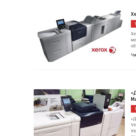
X
Xe
мо
об
Чи
«
М
«Д
Ve
Ve