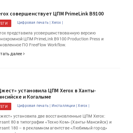
erox совершенствует ЦПМ PrimeLink B9100
Цифровая печать |
Xerox |
ТЕГИ
rox представила усовершенствованную версию
нохромной ЦПМ PrimeLink B9100 Production Press и
новленное ПО FreeFlow Workflow.
тать далее
Джест» установила ЦПМ Xerox в Ханты-
ансийске и Когалыме
Цифровая печать |
Инсталляции |
Xerox |
ТЕГИ
жест» установила две восстановленные ЦПМ Xerox:
rsant 80 в типографии «Техно Ком» (Ханты-Мансийск) и
rsant 180 – в рекламном агентстве «Любимый город»