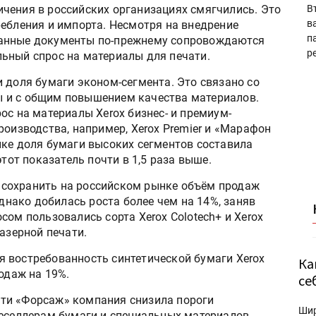
чения в российских организациях смягчились. Это
В
в
ребления и импорта. Несмотря на внедрение
п
ванные документы по-прежнему сопровождаются
р
ьный спрос на материалы для печати.
 доля бумаги эконом-сегмента. Это связано со
 и с общим повышением качества материалов.
ос на материалы Xerox бизнес- и премиум-
роизводства, например, Xerox Premier и «Марафон
нке доля бумаги высоких сегментов составила
этот показатель почти в 1,5 раза выше.
г. сохранить на российском рынке объём продаж
однако добилась роста более чем на 14%, заняв
сом пользовались сорта Xerox Colotech+ и Xerox
азерной печати.
 востребованность синтетической бумаги Xerox
Ка
одаж на 19%.
се
ти «Форсаж» компания снизила пороги
Ши
реселлерам бумаги и специальных материалов,