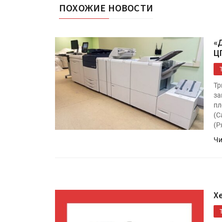
ПОХОЖИЕ НОВОСТИ
«
Ц
Тр
за
пл
(С
HeyGears анонсировала
(Р
полноцветный гибридный 
Чи
принтер G1X
Росприроднадзор запуска
«Калькулятор утилизации»
X