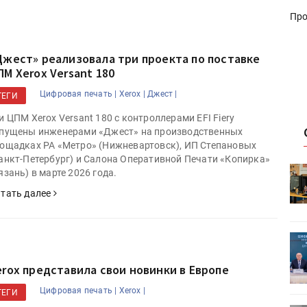
Про
Джест» реализовала три проекта по поставке
ПМ Xerox Versant 180
Цифровая печать |
Xerox |
Джест |
ТЕГИ
и ЦПМ Xerox Versant 180 с контроллерами EFI Fiery
пущены инженерами «Джест» на производственных
ощадках РА «Метро» (Нижневартовск), ИП Степановых
анкт-Петербург) и Салона Оперативной Печати «Копирка»
HeyGears анонсировала
язань) в марте 2026 года.
УФ/3D-
полноцветный гибридный УФ/3D-
тать далее
принтер G1X
ет
Росприроднадзор запускает
«Калькулятор утилизации»
erox представила свои новинки в Европе
Цифровая печать |
Xerox |
ТЕГИ