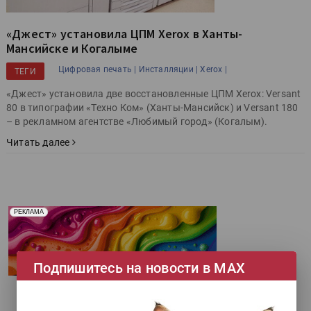
«Джест» установила ЦПМ Xerox в Ханты-
Мансийске и Когалыме
Цифровая печать |
Инсталляции |
Xerox |
ТЕГИ
«Джест» установила две восстановленные ЦПМ Xerox: Versant
80 в типографии «Техно Ком» (Ханты-Мансийск) и Versant 180
– в рекламном агентстве «Любимый город» (Когалым).
Читать далее
Реклама. Рекламодатель ООО "Передовые Системы
РЕКЛАМА
Печати" erid: 2SDnjd2d4Qz
Подпишитесь на новости в МАХ