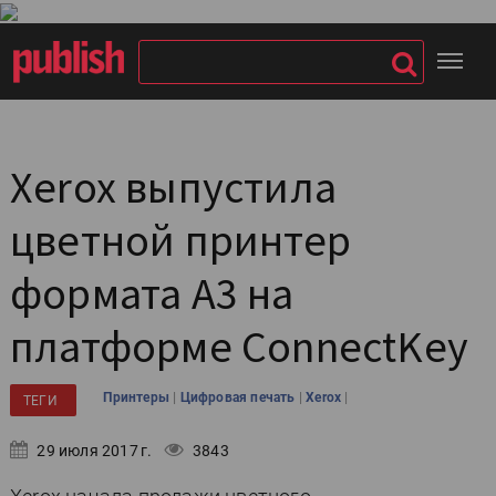
Xerox выпустила
цветной принтер
формата A3 на
платформе ConnectKey
|
|
|
Принтеры
Цифровая печать
Xerox
ТЕГИ
29 июля 2017 г.
3843