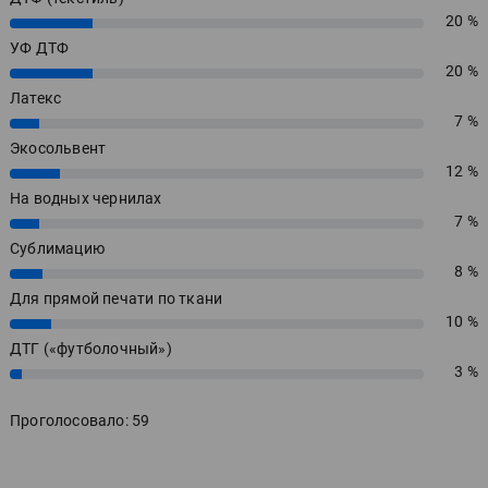
20 %
20%
УФ ДТФ
20 %
20%
Латекс
7 %
7%
Экосольвент
12 %
12%
На водных чернилах
7 %
7%
Сублимацию
8 %
8%
Для прямой печати по ткани
10 %
10%
ДТГ («футболочный»)
3 %
3%
Проголосовало: 59