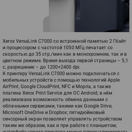
Xerox VersaLink C7000 со встроенной памятью 2 Гбайт
и процессором с частотой 1050 МГц печатает со
скоростью до 35 стр./мин как в монохромном, так и в
цветном режиме. Время выхода первой страницы – 5,1
с, разрешение – до 1200×2400 dpi.
К принтеру VersaLink C7000 можно подключаться с
мобильных устройств с помощью технологий Apple
AirPrint, Google CloudPrint, NFC и Mopria, а также
плагина Xerox Print Service для ОС Android; в нём
реализована возможность обмена данными с
облачными сервисами, такими как Google Drive,
Microsoft OneDrive и Dropbox; пятидюймовый
сенсорный экран позволяет управлять устройством
таким же образом, как и при работе с планшетом;
интерфейс нового принтера можно персонализировать