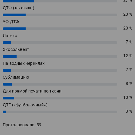
27 %
27%
ДТФ (текстиль)
20 %
20%
УФ ДТФ
20 %
20%
Латекс
7 %
7%
Экосольвент
12 %
12%
На водных чернилах
7 %
7%
Сублимацию
8 %
8%
Для прямой печати по ткани
10 %
10%
ДТГ («футболочный»)
3 %
3%
Проголосовало: 59