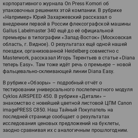
корпоративного журнала On Press Komori об
упаковочных решениях этой компании. В рубрике
«Например» Юрий Захаржевский рассказал о
внедрении первой в России флексографской машины
Gallus Labelmaster 340 ещё до её официальной
премьеры в типографии «Запад-Восток» (Московская
область, г. Видное). О результатах ещё одной нашей
поездки, организованной Heidelberg совместно с
Masterwork, рассказал Игорь Терентьев в статье «Diana
теперь Easy». Там тоже идёт речь о премьере – новой
фальцевально-склеивающей линии Diana Easy.
В рубрике «Обзоры» – подробный отчёт о
тестировании универсального послепечатного модуля
Cyklos AIRSPEED 450. В рубрике «Детали» –
знакомство с новейшей цветной листовой ЦПМ Canon
imagePRESS C850. Наш Тайный Покупатель на
последней странице сообщает о результатах
исследования ценовых предложений на буклеты,
заодно сравнивая их с аналогичным прошлогодним.