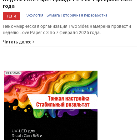
года
Экология |
Бумага |
вторичная переработка |
ТЕГИ
Некоммерческая организация Two Sides намерена провести
неделю Love Paper с 3 по 7 февраля 2025 года.
Читать далее
Реклама. Рекламодатель ООО "Передовые Системы
РЕКЛАМА
Печати" erid: 2SDnjd2d4Qz