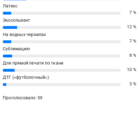
Латекс
7 %
7%
Экосольвент
12 %
12%
На водных чернилах
7 %
7%
Сублимацию
8 %
8%
Для прямой печати по ткани
10 %
10%
ДТГ («футболочный»)
3 %
3%
Проголосовало: 59