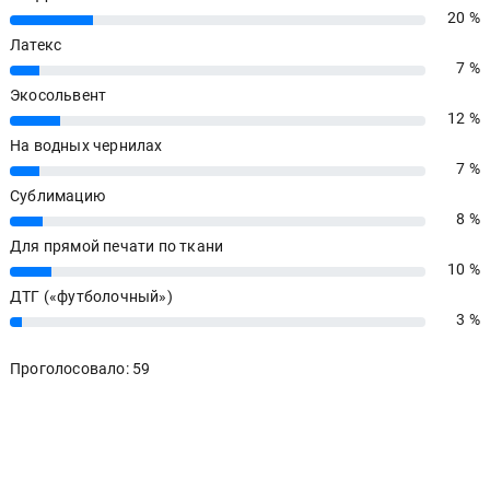
20 %
20%
Латекс
7 %
7%
Экосольвент
12 %
12%
На водных чернилах
7 %
7%
Сублимацию
8 %
8%
Для прямой печати по ткани
10 %
10%
ДТГ («футболочный»)
3 %
3%
Проголосовало: 59