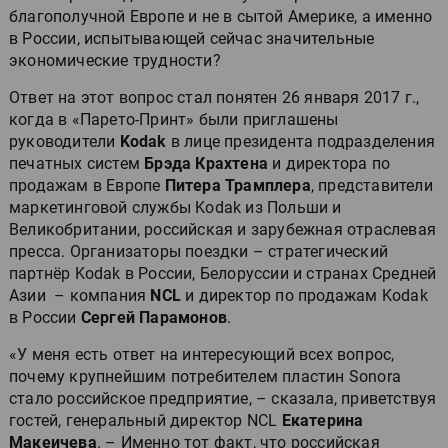
благополучной Европе и не в сытой Америке, а именно
в России, испытывающей сейчас значительные
экономические трудности?
Ответ на этот вопрос стал понятен 26 января 2017 г.,
когда в «Парето-Принт» были приглашены
руководители
Kodak
в лице президента подразделения
печатных систем
Брэда Крахтена
и директора по
продажам в Европе
Питера Трамплера
, представители
маркетинговой службы Kodak из Польши и
Великобритании, российская и зарубежная отраслевая
пресса. Организаторы поездки – стратегический
партнёр Kodak в России, Белоруссии и странах Средней
Азии – компания
NCL
и директор по продажам Kodak
в России
Сергей Парамонов
.
«У меня есть ответ на интересующий всех вопрос,
почему крупнейшим потребителем пластин Sonora
стало российское предприятие, – сказала, приветствуя
гостей, генеральный директор NCL
Екатерина
Макеичева
. – Именно тот факт, что российская