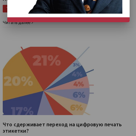
Publish |
Выставки |
Эксклюзив |
Printech |
RosUpack |
ТЕГИ
Инфографика |
НЕ СЕЙЧАС
Читать далее
Что сдерживает переход на цифровую печать
этикетки?