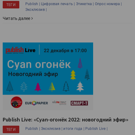
Publish |
Цифровая печать |
Этикетка |
Опрос номера |
ТЕГИ
Эксклюзив |
Читать далее
Publish Live: «Cyan-огонёк 2022: новогодний эфир»
Publish |
Эксклюзив |
итоги года |
Publish Live |
ТЕГИ