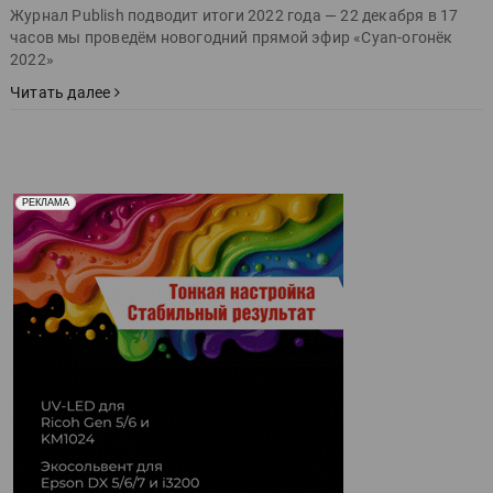
Журнал Publish подводит итоги 2022 года — 22 декабря в 17
часов мы проведём новогодний прямой эфир «Cyan-огонёк
2022»
Читать далее
Реклама. Рекламодатель ООО "Передовые Системы
РЕКЛАМА
Печати" erid: 2SDnjd2d4Qz