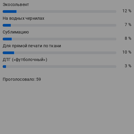
Экосольвент
12 %
12%
На водных чернилах
7 %
7%
Сублимацию
8 %
8%
Для прямой печати по ткани
10 %
10%
ДТГ («футболочный»)
3 %
3%
Проголосовало: 59