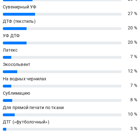
Сувенирный УФ
27 %
27%
ДТФ (текстиль)
20 %
20%
УФ ДТФ
20 %
20%
Латекс
7 %
7%
Экосольвент
12 %
12%
На водных чернилах
7 %
7%
Сублимацию
8 %
8%
Для прямой печати по ткани
10 %
10%
ДТГ («футболочный»)
3 %
3%