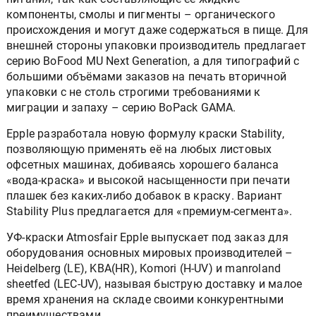
компоненты, смолы и пигменты – органического
происхождения и могут даже содержаться в пище. Для
внешней стороны упаковки производитель предлагает
серию BoFood MU Next Generation, а для типографий с
большими объёмами заказов на печать вторичной
упаковки с не столь строгими требованиями к
миграции и запаху – серию BoPack GAMA.
Epple разработала новую формулу краски Stability,
позволяющую применять её на любых листовых
офсетных машинах, добиваясь хорошего баланса
«вода-краска» и высокой насыщенности при печати
плашек без каких-либо добавок в краску. Вариант
Stability Plus предлагается для «премиум-сегмента».
УФ-краски Atmosfair Epple выпускает под заказ для
оборудования основных мировых производителей –
Heidelberg (LE), KBA(HR), Komori (H-UV) и manroland
sheetfed (LEC-UV), называя быструю доставку и малое
время хранения на складе своими конкурентными
преимуществами.