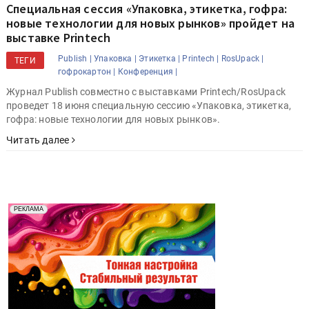
Специальная сессия «Упаковка, этикетка, гофра:
новые технологии для новых рынков» пройдет на
выставке Printech
Publish |
Упаковка |
Этикетка |
Printech |
RosUpack |
ТЕГИ
гофрокартон |
Конференция |
Журнал Publish совместно с выставками Printech/RosUpack
проведет 18 июня специальную сессию «Упаковка, этикетка,
гофра: новые технологии для новых рынков».
Читать далее
Реклама. Рекламодатель ООО "Передовые Системы
РЕКЛАМА
Печати" erid: 2SDnjd2d4Qz