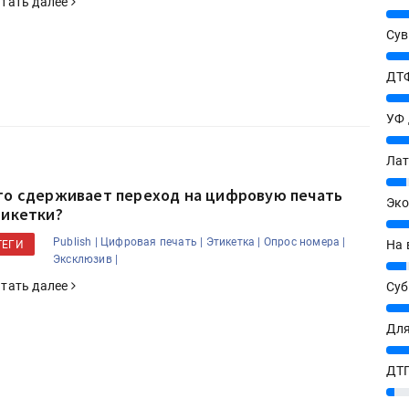
тать далее
25%
Сув
27%
ДТФ
20%
УФ
20%
Лат
7%
то сдерживает переход на цифровую печать
Эко
тикетки?
12%
Publish |
Цифровая печать |
Этикетка |
Опрос номера |
На 
ТЕГИ
Эксклюзив |
7%
тать далее
Су
8%
Для
10%
ДТГ
3%