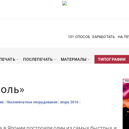
101 СПОСОБ
ЗАРАБОТАТЬ
НА ПЕ
ПЕЧАТЬ
ПОСЛЕПЕЧАТЬ
МАТЕРИАЛЫ
ТИПОГРАФИИ
Рек
РЕ
оль»
Печ
|
|
|
зив
Послепечатное оборудование
drupa 2016
а в Японии построили один из самых быстрых и