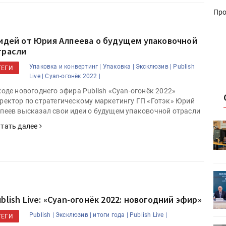
Про
 идей от Юрия Алпеева о будущем упаковочной
трасли
Упаковка и конвертинг |
Упаковка |
Эксклюзив |
Publish
ТЕГИ
Live |
Cyan-огонёк 2022 |
ходе новогоднего эфира Publish «Cyan-огонёк 2022»
ректор по стратегическому маркетингу ГП «Готэк» Юрий
пеев высказал свои идеи о будущем упаковочной отрасли
HeyGears анонсировала
тать далее
УФ/3D-
полноцветный гибридный УФ/3D-
принтер G1X
ет
Росприроднадзор запускает
«Калькулятор утилизации»
ublish Live: «Cyan-огонёк 2022: новогодний эфир»
Publish |
Эксклюзив |
итоги года |
Publish Live |
ТЕГИ