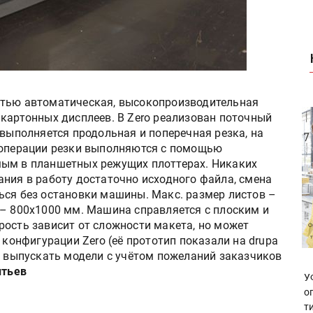
лностью автоматическая, высокопроизводительная
 картонных дисплеев. В Zero реализован поточный
 выполняется продольная и поперечная резка, на
 операции резки выполняются с помощью
мым в планшетных режущих плоттерах. Никаких
ания в работу достаточно исходного файла, смена
ься без остановки машины. Макс. размер листов –
 – 800x1000 мм. Машина справляется с плоским и
рость зависит от сложности макета, но может
 конфигурации Zero (её прототип показали на drupa
в выпускать модели с учётом пожеланий заказчиков
нтьев
У
о
т