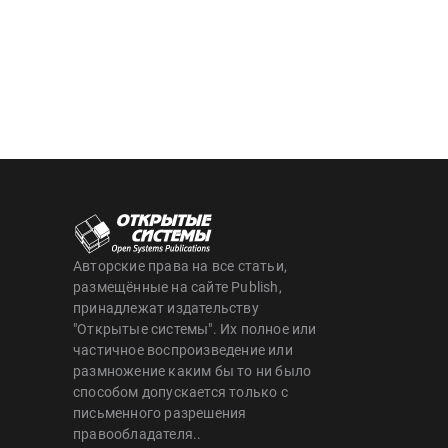
Авторские права на все статьи,
размещённые на сайте Publish,
принадлежат издательству
"Открытые системы". Их полное или
частичное воспроизведение или
размножение каким бы то ни было
способом допускается только с
письменного разрешения
правообладателя..