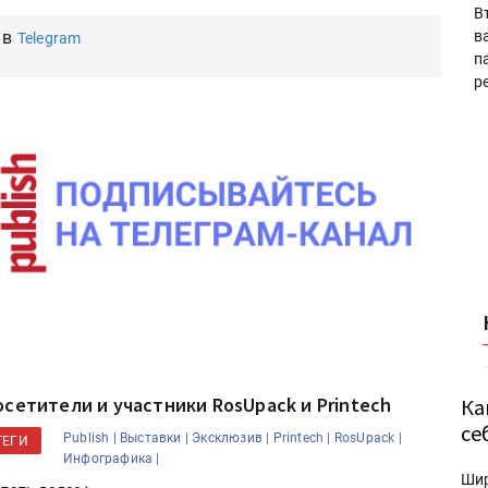
В
 в
в
Telegram
п
р
осетители и участники RosUpack и Printech
Ка
се
Publish |
Выставки |
Эксклюзив |
Printech |
RosUpack |
ТЕГИ
Инфографика |
Ши