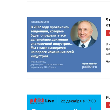
5
о
В 
ди
Ал
HeyGears анонсировала
Чи
полноцветный гибридный 
принтер G1X
Росприроднадзор запуска
«Калькулятор утилизации»
P