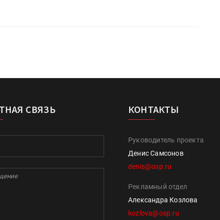
ТНАЯ СВЯЗЬ
КОНТАКТЫ
Руководитель проекта
Денис Самсонов
denis@osp.ru
Рекламный отдел
Александра Козлова
kozlova@osp.ru