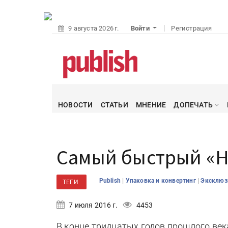
9 августа 2026 г.
Войти
Регистрация
НОВОСТИ
СТАТЬИ
МНЕНИЕ
ДОПЕЧАТЬ
Самый быстрый «Н
|
|
Publish
Упаковка и конвертинг
Эксклю
ТЕГИ
7 июля 2016 г.
4453
В конце тридцатых годов прошлого век