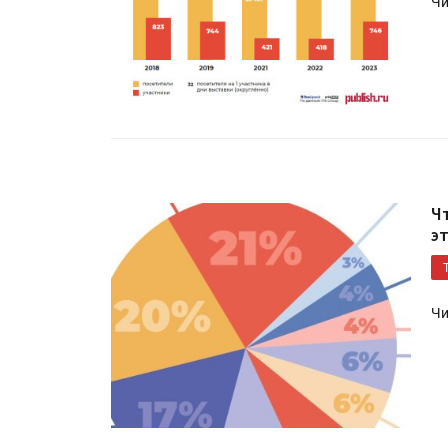
Чи
Ч
э
Чи