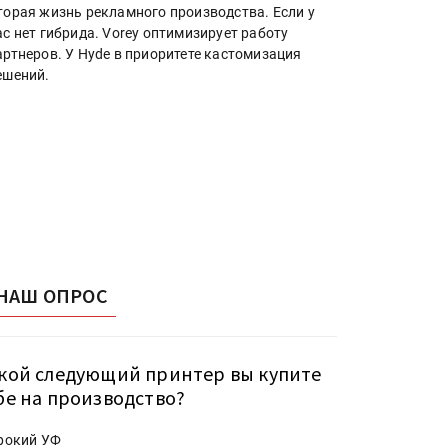
торая жизнь рекламного производства. Если у
ас нет гибрида. Vorey оптимизирует работу
артнеров. У Hyde в приоритете кастомизация
ешений.
НАШ ОПРОС
кой следующий принтер вы купите
бе на производство?
рокий УФ