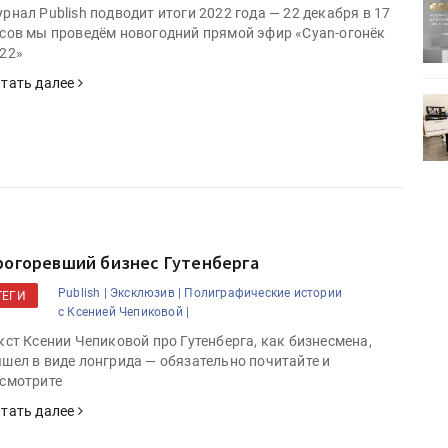
ртимент
«Дубль В» расширяет ассортимент
рнал Publish подводит итоги 2022 года — 22 декабря в 17
ения
фольги для горячего тиснения
сов мы проведём новогодний прямой эфир «Cyan-огонёк
22»
тать далее
0
УФ-принтер Mimaki UJV200
зитель»
запущен в компании «Сказитель»
рогоревший бизнес Гутенберга
Publish |
Эксклюзив |
Полиграфические истории
ТЕГИ
с Ксенией Чепиковой |
кст Ксении Чепиковой про Гутенберга, как бизнесмена,
шел в виде лонгрида — обязательно почитайте и
смотрите
тать далее