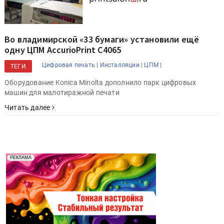
Во владимирской «33 бумаги» установили ещё
одну ЦПМ AccurioPrint C4065
Цифровая печать |
Инсталляции |
ЦПМ |
ТЕГИ
Оборудование Konica Minolta дополнило парк цифровых
машин для малотиражной печати
Читать далее
Реклама. Рекламодатель ООО "Передовые Системы
РЕКЛАМА
Печати" erid: 2SDnjd2d4Qz