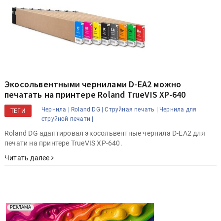
Экосольвентными чернилами D-EA2 можно
печатать на принтере Roland TrueVIS XP-640
Чернила |
Roland DG |
Струйная печать |
Чернила для
ТЕГИ
струйной печати |
Roland DG адаптировал экосольвентные чернила D-EA2 для
печати на принтере TrueVIS XP-640.
Читать далее
Реклама. Рекламодатель ООО "Передовые Системы
РЕКЛАМА
Печати" erid: 2SDnjd2d4Qz