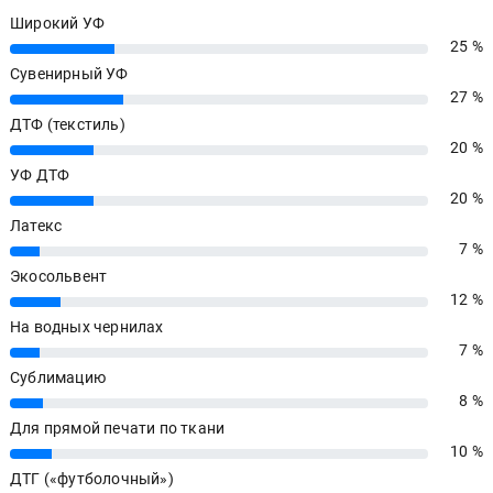
Широкий УФ
25 %
25%
Сувенирный УФ
27 %
27%
ДТФ (текстиль)
20 %
20%
УФ ДТФ
20 %
20%
Латекс
7 %
7%
Экосольвент
12 %
12%
На водных чернилах
7 %
7%
Сублимацию
8 %
8%
Для прямой печати по ткани
10 %
10%
ДТГ («футболочный»)